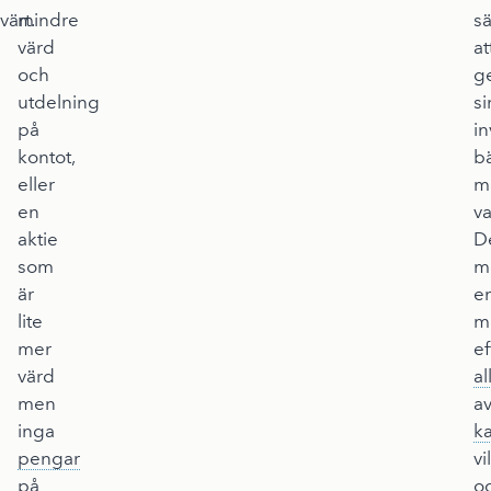
värt.
mindre
sä
värd
at
och
g
utdelning
si
på
in
kontot,
b
eller
m
en
va
aktie
D
som
m
är
e
lite
m
mer
ef
värd
al
men
a
inga
ka
pengar
vi
på
o