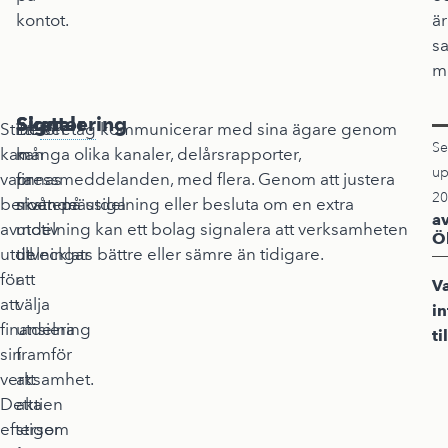
kontot.
är
s
mo
Skatter
Signalering
Stiftelser
Det
Ett
företag
kommunicerar med sina ägare genom
Se
kan
kan
många olika kanaler, delårsrapporter,
up
vara
finnas
pressmeddelanden, med flera. Genom att justera
20
beroende
skattemässiga
nivån på utdelning eller besluta om en extra
a
av
motiv
utdelning kan ett bolag signalera att verksamheten
Ö
utdelningar
till
utvecklats bättre eller sämre än tidigare.
för
att
V
att
välja
i
finansiera
utdelning
ti
sin
framför
verksamhet.
att
Detta
aktien
eftersom
stiger