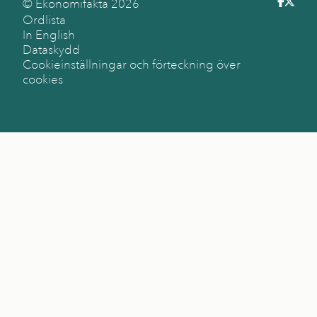
© Ekonomifakta
2026
Ordlista
In English
Dataskydd
Cookieinställningar och förteckning över
cookies