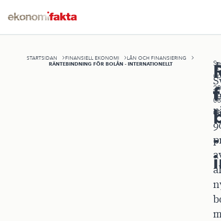
STARTSIDAN
FINANSIELL EKONOMI
LÅN OCH FINANSIERING
Se
I
RÄNTEBINDNING FÖR BOLÅN - INTERNATIONELLT
up
S
20
t
08
n
03
9
-
p
a
a
n
b
m