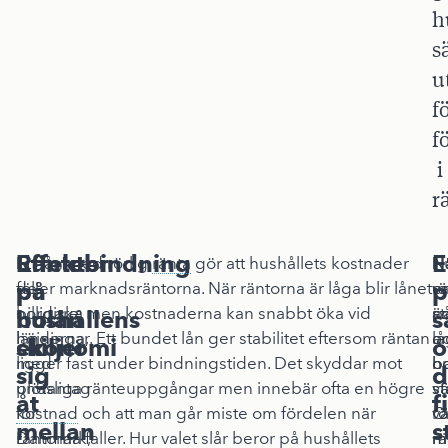
h
s
u
f
f
i
r
Räntebindning
Effekter
E
I
Ett lån med rörlig
ränta
gör att hushållets kostnader
N
N
H
på
på
p
de
följer marknadsräntorna. När räntorna är låga blir lånet
r
e
va
nordiska
billigare, men kostnaderna kan snabbt öka vid
är
st
p
bolån
hushållens
s
länderna,
höjningar. Ett bundet lån ger stabilitet eftersom räntan
l
a
o
skiljer
ekonomi
o
med
ligger fast under bindningstiden. Det skyddar mot
o
hu
b
sig
d
undantag
plötsliga ränteuppgångar men innebär ofta en högre
st
vä
st
åt
f
för
kostnad
och att man går miste om fördelen när
vä
rö
O
mellan
s
Danmark,
räntorna faller. Hur valet slår beror på hushållets
m
rä
m