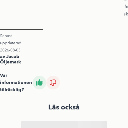
lå
s
Senast
uppdaterad:
2026-08-03
av Jacob
Öljemark
Var
informationen
tillräcklig?
Läs också