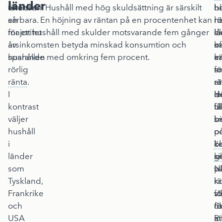
länder
föredrar
ekonomi. Hushåll med hög skuldsättning är särskilt
hu
bl
h
en
sårbara. En höjning av räntan på en procentenhet kan
rö
h
rö
majoritet
för ett hushåll med skulder motsvarande fem gånger
lå
e
lå
av
årsinkomsten betyda minskad konsumtion och
of
m
k
hushållen
sparande med omkring fem procent.
m
kä
e
rörlig
m
fö
s
ränta
.
at
rä
r
I
d
H
l
kontrast
bl
få
til
väljer
bi
s
b
hushåll
p
o
o
i
ko
kr
ö
länder
si
g
kr
som
N
p
vi
Tyskland,
r
k
i
Frankrike
st
vi
f
och
ö
fö
ri
USA
in
R
at