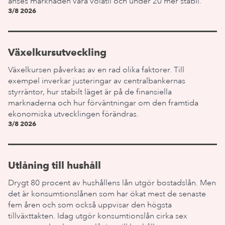
anses marknaden vara volatil och under 20 mer stabil.
3/8 2026
Växelkursutveckling
Växelkursen påverkas av en rad olika faktorer. Till
exempel inverkar justeringar av centralbankernas
styrräntor, hur stabilt läget är på de finansiella
marknaderna och hur förväntningar om den framtida
ekonomiska utvecklingen förändras.
3/8 2026
Utlåning till hushåll
Drygt 80 procent av hushållens lån utgör bostadslån. Men
det är konsumtionslånen som har ökat mest de senaste
fem åren och som också uppvisar den högsta
tillväxttakten. Idag utgör konsumtionslån cirka sex