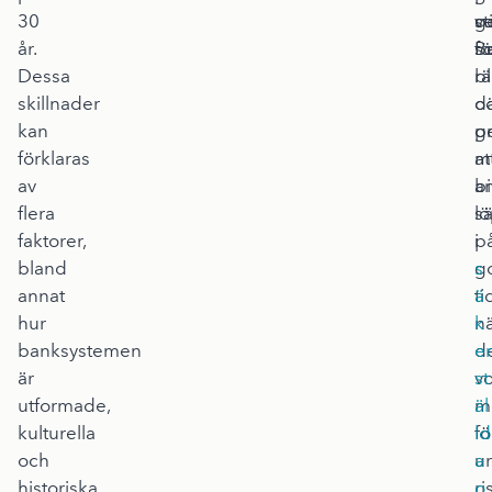
30
st
g
v
år.
B
fö
s
Dessa
bl
r
skillnader
d
o
kan
pr
g
förklaras
m
at
av
b
a
flera
sä
lö
faktorer,
i
p
bland
g
s
annat
ti
ä
hur
n
k
banksystemen
d
er
är
v
st
utformade,
m
äl
kulturella
fö
ld
och
ur
a
historiska
ri
o