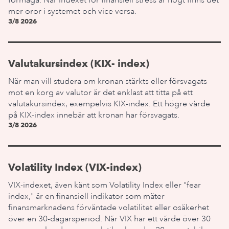
förmåga. När indexet för finansiell stress är högt finns det
mer oror i systemet och vice versa.
3/8 2026
Valutakursindex (KIX- index)
När man vill studera om kronan stärkts eller försvagats
mot en korg av valutor är det enklast att titta på ett
valutakursindex, exempelvis KIX-index. Ett högre värde
på KIX-index innebär att kronan har försvagats.
3/8 2026
Volatility Index (VIX-index)
VIX-indexet, även känt som Volatility Index eller "fear
index," är en finansiell indikator som mäter
finansmarknadens förväntade volatilitet eller osäkerhet
över en 30-dagarsperiod. När VIX har ett värde över 30