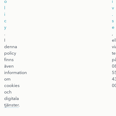
o
i
l
v
i
.
c
s
y
e
.
,
I
el
denna
vi
policy
te
finns
p
även
0
information
5
om
4
cookies
00
och
digitala
tjänster
.