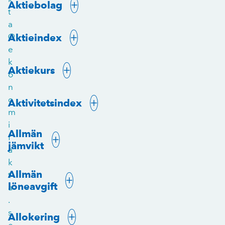
Aktiebolag
t
a
Aktieindex
@
e
k
Aktiekurs
o
n
o
Aktivitetsindex
m
i
Allmän
f
jämvikt
a
k
Allmän
t
löneavgift
a
.
s
Allokering