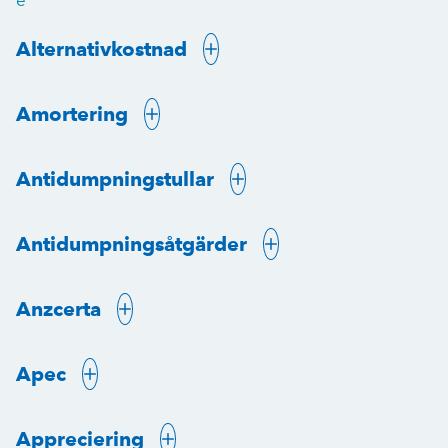
e
Alternativkostnad
Amortering
Antidumpningstullar
Antidumpningsåtgärder
Anzcerta
Apec
Appreciering