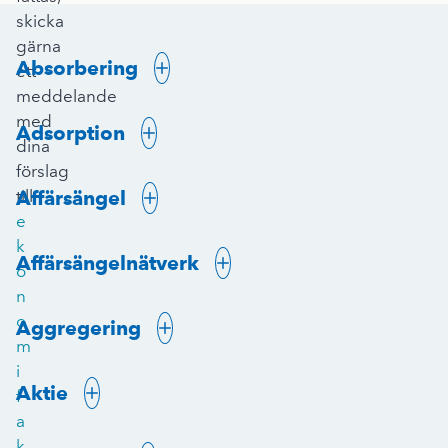
skicka
gärna
Absorbering
ett
meddelande
med
Adsorption
dina
förslag
Affärsängel
till
e
k
Affärsängelnätverk
o
n
o
Aggregering
m
i
Aktie
f
a
k