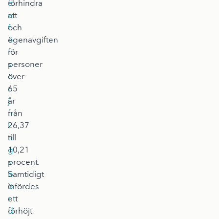
förhindra
e
att
n
f
och
ö
egenavgiften
r
för
s
personer
ö
över
r
65
j
år
n
från
i
26,37
n
till
g
10,21
s
procent.
b
Samtidigt
ö
infördes
r
ett
d
förhöjt