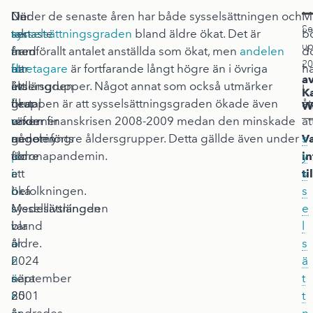
I
När
De
Under de senaste åren har både sysselsättningen och
M
Se
takt
a
senaste
sysselsättningsgraden
bland äldre ökat. Det är
b
up
med
n
åren
framförallt antalet anställda som ökat, men
andelen
d
20
att
d
har
företagare
är fortfarande långt högre än i övriga
h
a
livslängden
e
ett
åldersgrupper. Något annat som också utmärker
i
K
ökar
l
flertal
gruppen är att sysselsättningsgraden ökade även
å
W
växer
e
reformer
under finanskrisen 2008-2009 medan den minskade
at
andelen
n
genomförts
något i yngre åldersgrupper. Detta gällde även under
s
V
äldre
p
för
coronapandemin.
y
i
i
e
att
s
ti
befolkningen.
n
öka
s
Medellivslängden
s
sysselsättningen
e
var
i
bland
l
år
o
äldre.
s
2024
n
I
ä
nära
ä
september
t
85
r
2001
t