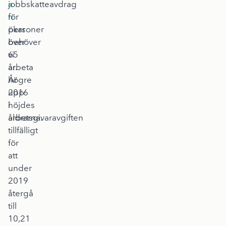
a
jobbskatteavdrag
n
för
ökar
personer
behöver
över
vi
65
arbeta
år.
högre
År
upp
2016
i
höjdes
åldrarna.
arbetsgivaravgiften
tillfälligt
för
att
under
2019
återgå
till
10,21