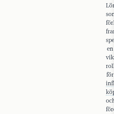
Lö
so
fö
fr
spe
en
vik
rol
för
inf
kö
oc
fö