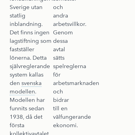
Sverige utan
och
statlig
andra
inblandning.
arbetsvillkor.
Det finns ingen
Genom
lagstiftning som
dessa
fastställer
avtal
lönerna. Detta
sätts
självreglerande
spelreglerna
system kallas
för
den
svenska
arbetsmarknaden
modellen
.
och
Modellen har
bidrar
funnits sedan
till en
1938, då det
välfungerande
första
ekonomi.
kollektivavtalet