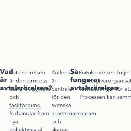
Vad
Så
Avtalsrörelsen
Kollektivavtalen
Avtalsrörelsen följe
är
fungerar
är den process
är
arbetsgivarorganisat
avtalsrörelsen?
avtalsrörelsen
där
arbetsgivare
centrala
förhandlingar för a
och
för den
Processen kan samma
fackförbund
svenska
förhandlar fram
arbetsmarknaden
nya
och
kollektivavtal
skapar