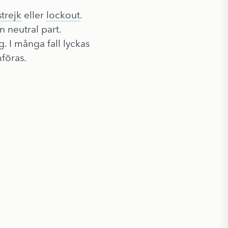
strejk
eller
lockout
.
 neutral part.
. I många fall lyckas
föras.