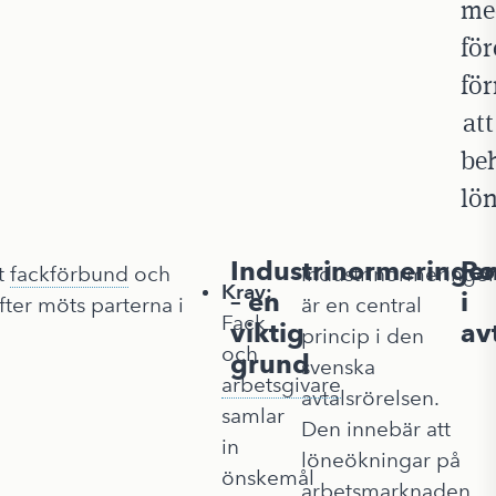
me
fö
fö
att
be
lö
Industrinormeringe
Ro
tt
fackförbund
och
Industrinormeringe
Krav:
– en
i
fter möts parterna i
är en central
Fack
viktig
av
princip i den
och
grund
svenska
arbetsgivare
avtalsrörelsen.
samlar
Den innebär att
in
löneökningar på
önskemål
arbetsmarknaden