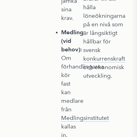
jämka
hålla
sina
löneökningarna
krav.
på en nivå som
Medling
är långsiktigt
(vid
hållbar för
behov):
svensk
Om
konkurrenskraft
förhandlingarna
och ekonomisk
kör
utveckling.
fast
kan
medlare
från
Medlingsinstitutet
kallas
in.