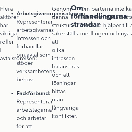
Om
Flera
Genom
Om parterna inte kan 
Arbetsgivarorganisationer:
förhandlingarna
aktörer
denna
För att undvika detta
Representerar
strandar
har
struktur
Medlare hjälper till
arbetsgivarnas
viktiga
säkerställs
medlingen och nya a
intressen och
roller
att
förhandlar
i
olika
om avtal som
avtalsrörelsen:
intressen
stöder
balanseras
verksamhetens
och att
behov.
lösningar
hittas
Fackförbund
:
utan
Representerar
långvariga
arbetstagarna
konflikter.
och arbetar
för att