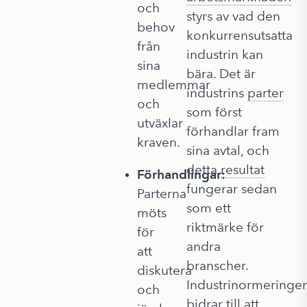
och
styrs av vad den
behov
konkurrensutsatta
från
industrin kan
sina
bära. Det är
medlemmar
industrins
parter
och
som först
utväxlar
förhandlar fram
kraven.
sina avtal, och
detta
resultat
Förhandlingar:
fungerar sedan
Parterna
som ett
möts
riktmärke för
för
andra
att
branscher.
diskutera
Industrinormeringe
och
bidrar till att