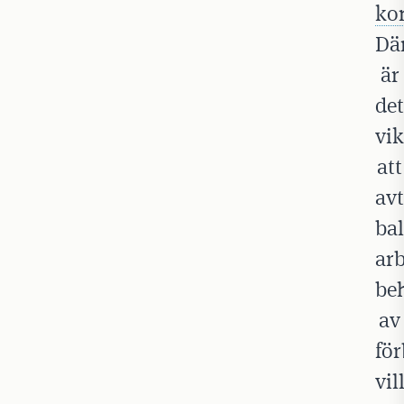
ko
Dä
är
det
vik
att
av
ba
ar
be
av
för
vil