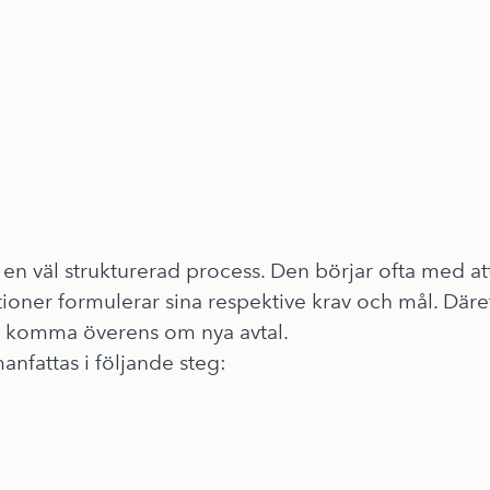
r en väl strukturerad process. Den börjar ofta med a
ioner formulerar sina respektive krav och mål. Däre
tt komma överens om nya avtal.
nfattas i följande steg: