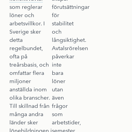
som reglerar
förutsättningar
löner och
för
arbetsvillkor. I
stabilitet
Sverige sker
och
detta
långsiktighet.
regelbundet,
Avtalsrörelsen
ofta på
påverkar
treårsbasis, och
inte
omfattar flera
bara
miljoner
löner
anställda inom
utan
olika branscher.
även
Till skillnad från
frågor
många andra
som
länder sker
arbetstider,
lönebildningen i
semester