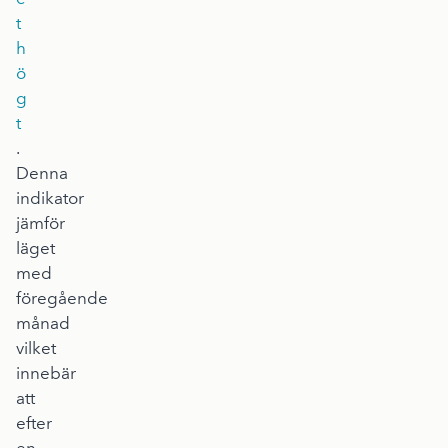
t
h
ö
g
t
.
Denna
indikator
jämför
läget
med
föregående
månad
vilket
innebär
att
efter