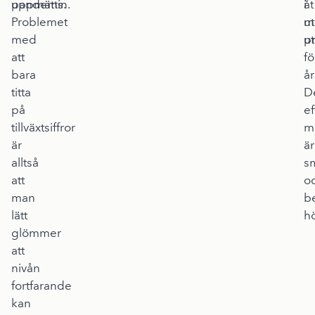
pandemin.
uppmätts.
i
åt
Problemet
ut
m
med
p
u
att
fö
bara
år
titta
D
på
e
tillväxtsiffror
m
är
är
alltså
s
att
o
man
b
lätt
h
glömmer
att
nivån
fortfarande
kan