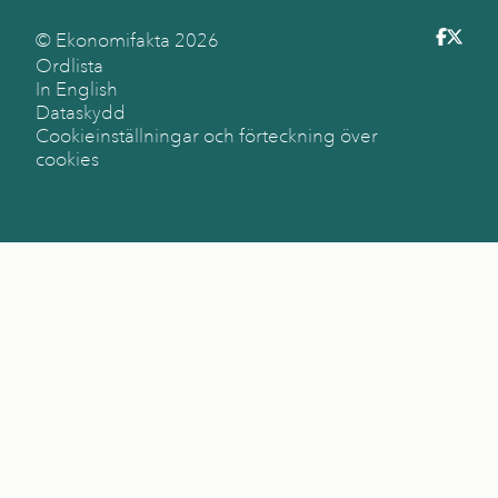
© Ekonomifakta
2026
Ordlista
In English
Dataskydd
Cookieinställningar och förteckning över
cookies