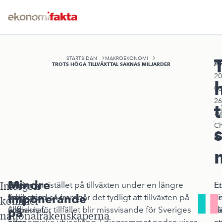
STARTSIDAN
MAKROEKONOMI
A
Pu
TROTS HÖGA TILLVÄXTTAL SAKNAS MILJARDER
20
08
26
t
av
Ch
Ho
Mindre
Imorgon
Den
BNP
Tittar man istället på tillväxten under en längre
Et
E
imponerande
som
indikatorn,
tidsperiod så framgår det tydligt att tillväxten på
a
vi
kommer
tillfrisknat
som
årsbasis för tillfället blir missvisande för Sveriges
sä
d
på
nationalräkenskaperna