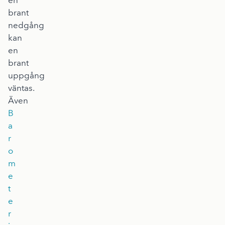
en
brant
nedgång
kan
en
brant
uppgång
väntas.
Även
B
a
r
o
m
e
t
e
r