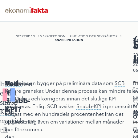
STARTSIDAN
MAKROEKONOMI
INFLATION OCH STYRRÄNTOR
Se
SNABB-INFLATION
up
20
ju
08
2
06
Vad
Inflationen
Snabb-
Beräkningen bygger på preliminära data som
SCB
B
I
Se
är
KPI
senare granskar. Under denna process kan mindre fel
a
e
enligt
up
är
upptäckas och korrigeras innan det slutliga
KPI
s
p
Snabb-
snabb-
20
en
publiceras. Enligt SCB avviker
Snabb-KPI
i genomsnitt
in
e
KPI?
KPIF
a
tidig
endast med en hundradels procentenhet från det
vä
m
O
uppgick
uppskattning
ordinarie KPI, även om variationer mellan månader
i
in
till
av
kan förekomma.
s
Fl
V
den
m
HI