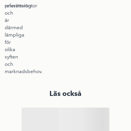
prissättning.
referensräntor
och
är
därmed
lämpliga
för
olika
syften
och
marknadsbehov.
Läs också