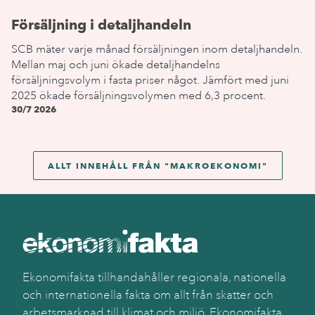
Försäljning i detaljhandeln
SCB mäter varje månad försäljningen inom detaljhandeln.
Mellan maj och juni ökade detaljhandelns
försäljningsvolym i fasta priser något. Jämfört med juni
2025 ökade försäljningsvolymen med 6,3 procent.
30/7 2026
ALLT INNEHÅLL FRÅN "
MAKROEKONOMI
"
Ekonomifakta tillhandahåller regionala, nationella
och internationella fakta om allt från skatter och
arbetsmarknad till klimat och miljö. Ekonomifakta