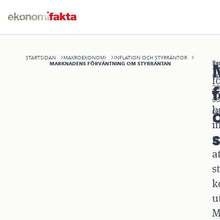
STARTSIDAN
MAKROEKONOMI
INFLATION OCH STYRRÄNTOR
Se
R
MARKNADENS FÖRVÄNTNING OM STYRRÄNTAN
up
f
20
v
08
h
03
i
t
a
s
k
u
M