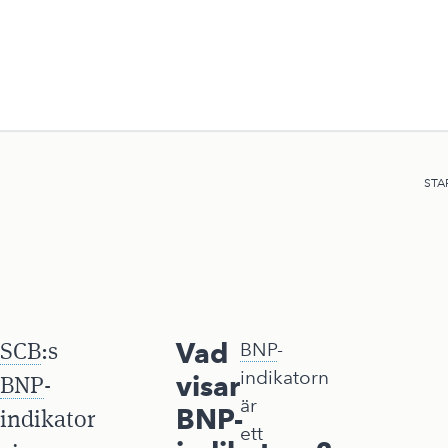
STA
SCB
:s
Vad
BNP
-
indikatorn
visar
BNP
-
är
BNP-
indikator
ett