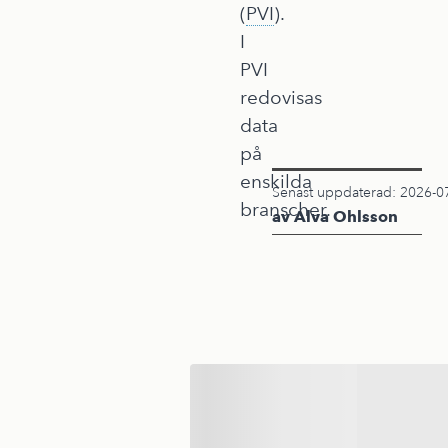
(
PVI
).
I
PVI
redovisas
data
på
enskilda
Senast uppdaterad: 2026-0
branscher.
av Alva Ohlsson