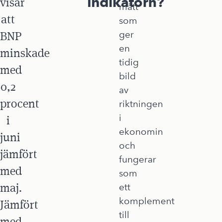
indikatorn?
visar
mått
att
som
BNP
ger
en
minskade
tidig
med
bild
0,2
av
procent
riktningen
i
i
ekonomin
juni
och
jämfört
fungerar
med
som
maj.
ett
komplement
Jämfört
till
med