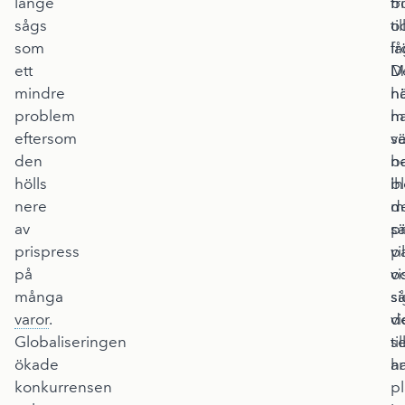
länge
b
fr
sågs
til
o
som
l
fr
ett
D
M
mindre
hö
n
problem
h
m
eftersom
s
v
den
b
n
hölls
i
bl
nere
m
d
av
s
p
prispress
p
vi
på
o
vi
många
så
si
varor
.
vi
d
Globaliseringen
til
s
ökade
a
ha
konkurrensen
p