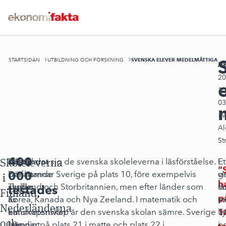
SVENSKA ELEVER MEDELMÅTTIGA
STARTSIDAN
UTBILDNING OCH FORSKNING
A
Pu
20
10
03
av
Al
St
400
Skoleleverna
Tillståndet
En
Bäst klarar sig de svenska skoleleverna i läsförståelse.
Et
I
000
i
omfattande
Där hamnar Sverige på plats 10, före exempelvis
g
vi
i
h
skolan
studie
Tyskland och Storbritannien, men efter länder som
s
lä
testades
Finland,
p
är
av
Korea, Kanada och Nya Zeeland. I matematik och
st
e
Nederländerna
en
kunskapsnivån
naturvetenskap är den svenska skolan sämre. Sverige
1
ut
T
och
ständigt
hos
hamnar på plats 21 i matte och plats 22 i
i
o