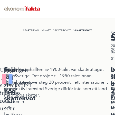
SKATTEKVOT
STARTSIDAN
SKATT
SKATTEKVOT
Se
up
20
2
06
01
Från
L
Uppgången
Skattekvoten
Under första hälften av 1900-talet var skatteuttaget
F
U
U
låg
s
mäter
lågt i Sverige. Det dröjde till 1950-talet innan
1
2
m
i
skatteuttagets
skattekvoten översteg 20 procent. I ett internationellt
ta
ta
2
till
u
skattekvoten
storlek
perspektiv framstod Sverige därför inte som ett land
ö
fö
til
hög
2
inleddes
i
med höga skatter.
sk
år
2
skattekvot
t
redan
ekonomin
s
m
g
under
och
i
sk
få
beräknas
ta
M
st