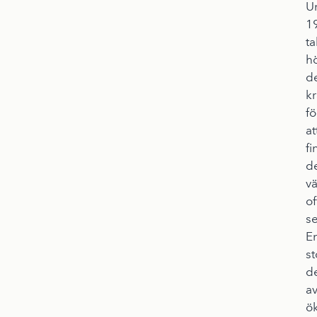
U
1
ta
h
d
kr
fö
at
fi
d
v
of
se
E
st
d
a
ö