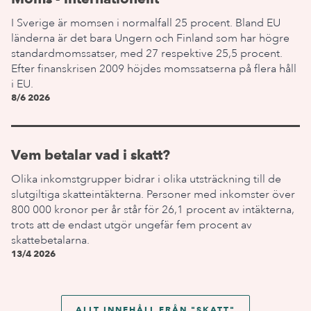
I Sverige är momsen i normalfall 25 procent. Bland EU
länderna är det bara Ungern och Finland som har högre
standardmomssatser, med 27 respektive 25,5 procent.
Efter finanskrisen 2009 höjdes momssatserna på flera håll
i EU.
8/6 2026
Vem betalar vad i skatt?
Olika inkomstgrupper bidrar i olika utsträckning till de
slutgiltiga skatteintäkterna. Personer med inkomster över
800 000 kronor per år står för 26,1 procent av intäkterna,
trots att de endast utgör ungefär fem procent av
skattebetalarna.
13/4 2026
ALLT INNEHÅLL FRÅN "
SKATT
"