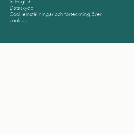
In English
Dataskydd
Cookieinställningar och förteckning över
cookies