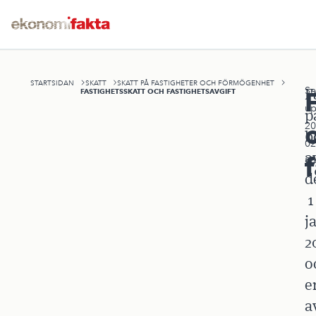
STARTSIDAN
SKATT
SKATT PÅ FASTIGHETER OCH FÖRMÖGENHET
Se
F
FASTIGHETSSKATT OCH FASTIGHETSAVGIFT
up
p
20
b
02
a
24
d
1
j
2
o
e
a