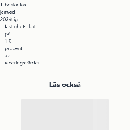
1
beskattas
januari
med
2021.
statlig
fastighetsskatt
på
1,0
procent
av
taxeringsvärdet.
Läs också