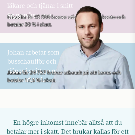
läkare och tjänar i snitt
65 000 kr
varje
Claudia
får 45 500 kronor utbetalt på sitt konto och
månad.
betalar 30 % i skatt.
Johan arbetar som
busschaufför och
30 000 kr
tjänar i snitt
Johan
får 24 737 kronor utbetalt på sitt konto och
varje månad.
betalar 17,5 % i skatt.
En högre
inkomst
innebär alltså att du
betalar mer i skatt. Det brukar kallas för ett