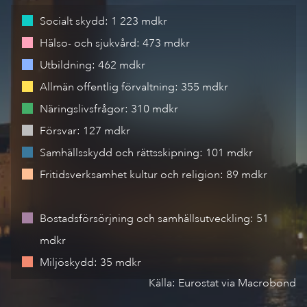
Socialt skydd
:
1 223 mdkr
Hälso- och sjukvård
:
473 mdkr
Utbildning
:
462 mdkr
Allmän offentlig förvaltning
:
355 mdkr
Näringslivsfrågor
:
310 mdkr
Försvar
:
127 mdkr
Samhällsskydd och rättsskipning
:
101 mdkr
Fritidsverksamhet kultur och religion
:
89 mdkr
Bostadsförsörjning och samhällsutveckling
:
51
mdkr
Miljöskydd
:
35 mdkr
Källa:
Eurostat via Macrobond