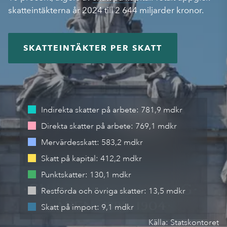
skatteintäkterna år 2024 till 2 644 miljarder kronor.
SKATTEINTÄKTER PER SKATT
Indirekta skatter på arbete
:
781,9 mdkr
Direkta skatter på arbete
:
769,1 mdkr
Mervärdesskatt
:
583,2 mdkr
Skatt på kapital
:
412,2 mdkr
Punktskatter
:
130,1 mdkr
Restförda och övriga skatter
:
13,5 mdkr
Skatt på import
:
9,1 mdkr
Källa:
Statskontoret