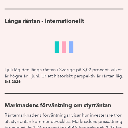
Långa räntan - internationellt
I juli låg den långa räntan i Sverige på 3,02 procent, vilket
är högre än i juni. Ur ett historiskt perspektiv är räntan låg.
3/8 2026
Marknadens förväntning om styrräntan
Räntemarknadens förväntningar visar hur investerare tror
att styrräntan kommer utvecklas. Marknadens prissättning
för augusti är 1,76 procent för RIBA-kontrakt och 2,07 för