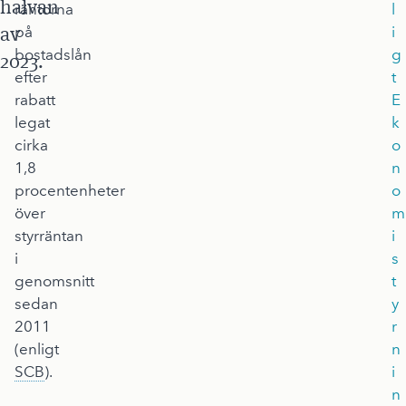
halvan
räntorna
l
av
på
i
bostadslån
g
2023.
efter
t
rabatt
E
legat
k
cirka
o
1,8
n
procentenheter
o
över
m
styrräntan
i
i
s
genomsnitt
t
sedan
y
2011
r
(enligt
n
SCB
).
i
n