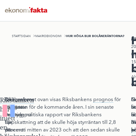
HUR HÖGA BLIR BOLÅNERÄNTORNA?
STARTSIDAN
MAKROEKONOMI
A
Pu
20
07
15
b
av
Al
Oh
Riksbanken
Riksbankens
De
I diagrammet ovan visas Riksbankens
prognos
för
G
E
D
N
viktigaste
senaste
styrräntan för de kommande åren. I sin senaste
at
h
fi
b
har
verktyg
månaderna
Penningpolitiska rapport var Riksbankens
a
h
o
få
inlett
för
har
uppskattning att de skulle höja styrräntan till 2,8
R
b
m
ö
en
att
däremot
procent i mitten av 2023 och att den sedan skulle
p
bl
a
k