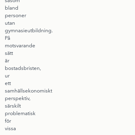
såsom
bland
personer
utan
gymnasieutbildning.
På
motsvarande
sätt
är
bostadsbristen,
ur
ett
samhällsekonomiskt
perspektiv,
särskilt
problematisk
för
vissa