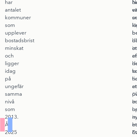
har
N
b
antalet
e
v
kommuner
o
s
som
l
k
upplever
b
b
bostadsbrist
d
bl
minskat
in
ot
och
at
e
ligger
h
d
idag
k
ta
på
h
ti
ungefär
et
at
samma
öv
p
nivå
In
o
som
he
u
2013.
i
n
År
et
bo
2025
öv
Et