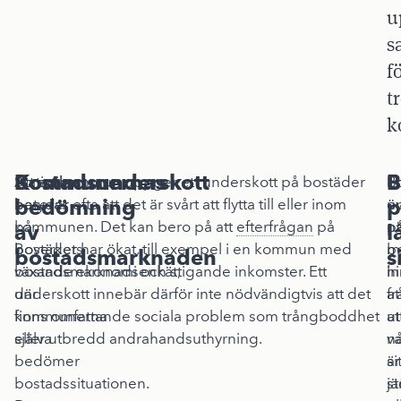
u
s
f
t
k
Kommunernas
Bostadsunderskott
B
B
Statistiken
Att en kommun uppger ett underskott på bostäder
Et
Bo
bedömning
p
baseras
betyder ofta att det är svårt att flytta till eller inom
öv
u
på
kommunen. Det kan bero på att
efterfrågan
på
p
n
av
l
Boverkets
bostäder har ökat, till exempel i en kommun med
b
m
bostadsmarknaden
s
bostadsmarknadsenkät,
växande ekonomi och stigande inkomster. Ett
i
h
där
underskott innebär därför inte nödvändigtvis att det
at
fr
kommunerna
finns omfattande sociala problem som trångboddhet
u
at
själva
eller utbredd andrahandsuthyrning.
va
n
bedömer
är
si
bostadssituationen.
st
jä