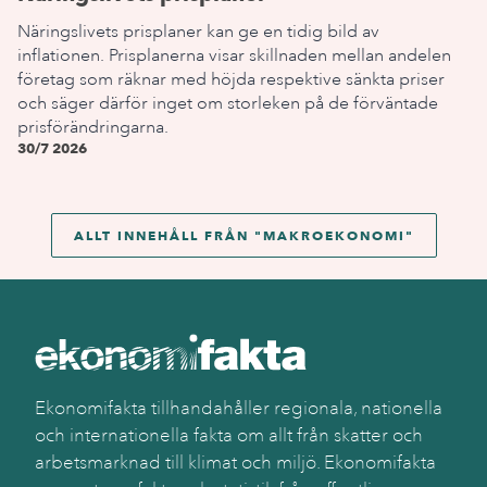
Näringslivets prisplaner kan ge en tidig bild av
inflationen. Prisplanerna visar skillnaden mellan andelen
företag som räknar med höjda respektive sänkta priser
och säger därför inget om storleken på de förväntade
prisförändringarna.
30/7 2026
ALLT INNEHÅLL FRÅN "
MAKROEKONOMI
"
Ekonomifakta tillhandahåller regionala, nationella
och internationella fakta om allt från skatter och
arbetsmarknad till klimat och miljö. Ekonomifakta