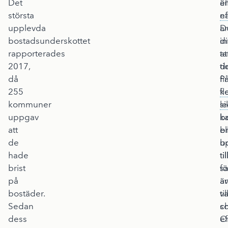
Det
ä
el
största
ef
n
upplevda
D
a
bostadsunderskottet
i
di
rapporterades
at
ta
2017,
d
ti
då
fi
P
255
fl
ko
kommuner
l
si
uppgav
b
k
att
el
br
de
b
u
hade
til
til
brist
sa
fö
på
ä
a
bostäder.
v
ti
Sedan
s
c
dess
ef
O