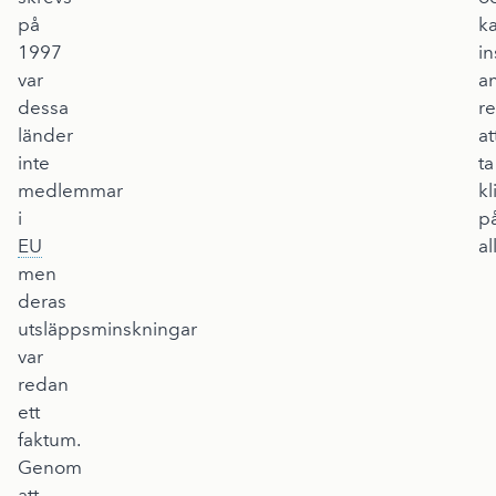
på
k
1997
in
var
a
dessa
r
länder
at
inte
ta
medlemmar
kl
i
p
EU
al
men
deras
utsläppsminskningar
var
redan
ett
faktum.
Genom
att