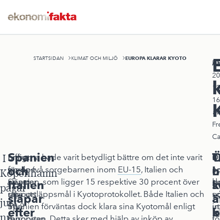
EUROPA KLARAR KYOTO
STARTSIDAN
KLIMAT OCH MILJÖ
A
Pu
20
12
16
av
Fr
Ca
Spanien
Ö
T
I
En
Enligt
Siffrorna hade varit betydligt bättre om det inte varit
D
D
och
h
o
europé
en
för de två sorgebarnen inom
EU-15
, Italien och
e
s
Köpenhamn
släpper
ny
Spanien, som ligger 15 respektive 30 procent över
l
dr
Italien
s
k
pågår
ut
rapport
sina utsläppsmål i Kyotoprotokollet. Både Italien och
s
u
släpar
a
ä
just
10,2
från
Spanien förväntas dock klara sina Kyotomål enligt
in
u
efter
k
b
nu
ton
European
rapporten. Detta sker med hjälp av inköp av
fö
i