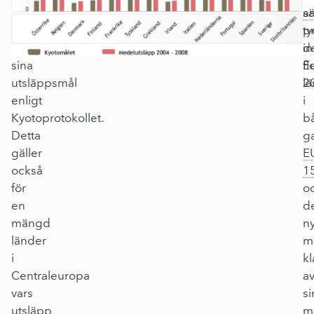
har
a
s
redan
pr
ty
nått
in
d
sina
E
fl
utsläppsmål
2
l
enligt
i
Kyotoprotokollet.
b
Detta
g
gäller
E
också
1
för
o
en
d
mängd
n
länder
m
i
kl
Centraleuropa
a
vars
si
utsläpp
m