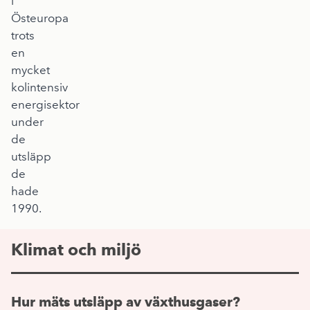
i
Östeuropa
trots
en
mycket
kolintensiv
energisektor
under
de
utsläpp
de
hade
1990.
Klimat och miljö
Hur mäts utsläpp av växthusgaser?