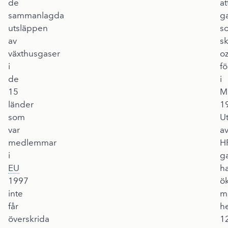
de
at
sammanlagda
g
utsläppen
s
av
s
växthusgaser
o
i
f
de
i
15
M
länder
1
som
U
var
a
medlemmar
H
i
g
EU
h
1997
ö
inte
m
får
h
överskrida
1