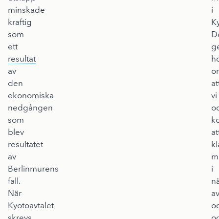
minskade
i
kraftig
Ky
som
D
ett
g
resultat
h
av
o
den
at
ekonomiska
vi
nedgången
o
som
k
blev
at
resultatet
kl
av
m
Berlinmurens
i
fall.
n
När
av
Kyotoavtalet
o
skrevs
o