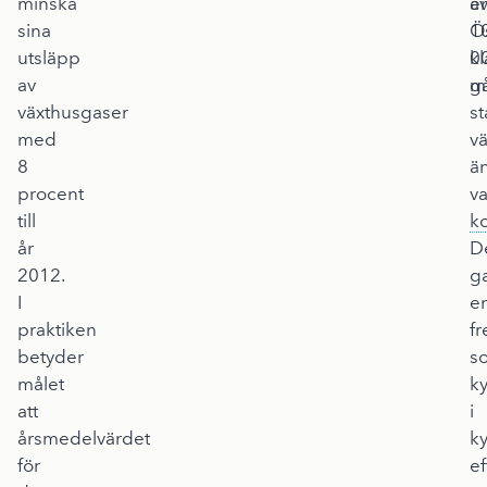
minska
ä
e
sina
Ös
1
utsläpp
kl
0
av
må
g
växthusgaser
st
med
vä
8
ä
procent
va
till
ko
år
D
2012.
g
I
er
praktiken
f
betyder
s
målet
k
att
i
årsmedelvärdet
k
för
ef