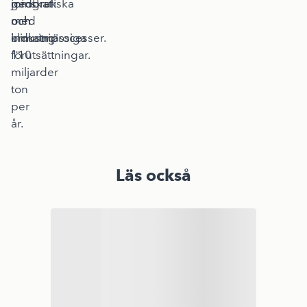
minskat
jordbruk
geografiska
med
och
och
omkring
industriprocesser.
klimatmässiga
110
förutsättningar.
miljarder
ton
per
år.
Läs också