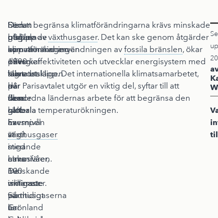
Sedan
Den
Den
För att begränsa klimatförändringarna krävs minskade
Se
början
pågående
globala
utsläpp av
växthusgaser
. Det kan ske genom åtgärder
up
av
klimatförändringen
uppvärmningen
som minskar användningen av
fossila bränslen
, ökar
20
1990
drivs
påverkar
energieffektiviteten och utvecklar energisystem med
a
talet
huvudsakligen
klimatet
lägre utsläpp. Det internationella klimatsamarbetet,
K
har
av
på
där Parisavtalet utgör en viktig del, syftar till att
W
den
ökade
flera
samordna ländernas arbete för att begränsa den
globala
halter
sätt.
globala temperaturökningen.
V
havsnivån
av
Exempel
i
stigit
växthusgaser
är
ti
med
i
stigande
cirka
atmosfären.
havsnivåer,
100
De
minskande
millimeter.
viktigaste
ismassor
Samtidigt
växthusgaserna
på
har
är
Grönland