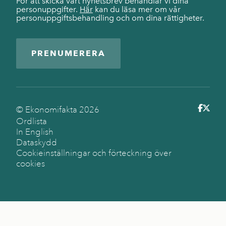
För att skicka vårt nyhetsbrev behandlar vi dina
personuppgifter.
Här
kan du läsa mer om vår
personuppgiftsbehandling och om dina rättigheter.
PRENUMERERA
© Ekonomifakta
2026
Ordlista
In English
Dataskydd
Cookieinställningar och förteckning över
cookies