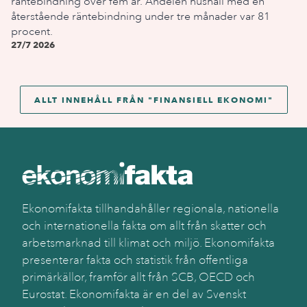
räntebindning över fem år. Andelen hushåll med en
återstående räntebindning under tre månader var 81
procent.
27/7 2026
ALLT INNEHÅLL FRÅN "
FINANSIELL EKONOMI
"
Ekonomifakta tillhandahåller regionala, nationella
och internationella fakta om allt från skatter och
arbetsmarknad till klimat och miljö. Ekonomifakta
presenterar fakta och statistik från offentliga
primärkällor, framför allt från SCB, OECD och
Eurostat. Ekonomifakta är en del av Svenskt