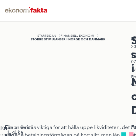
STARTSIDAN
FINANSIELL EKONOMI
A
Pu
STÖRRE STIMULANSER I NORGE OCH DANMARK
20
04
07
i
av
Fr
Ca
En
Coronakrisen
För
Lån är förstås viktiga för att hålla uppe likviditeten, det
En
Et
At
olika
slår
att
vill säga betalningsförmågan på
kort sikt
, men lån
n
o
sk