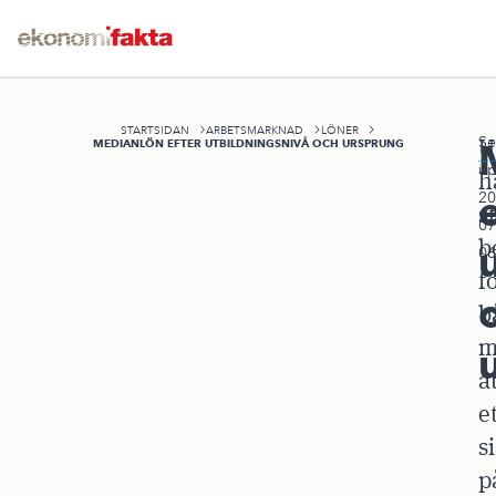
STARTSIDAN
ARBETSMARKNAD
LÖNER
Se
U
MEDIANLÖN EFTER UTBILDNINGSNIVÅ OCH URSPRUNG
up
h
20
s
07
b
06
f
b
m
a
e
s
p