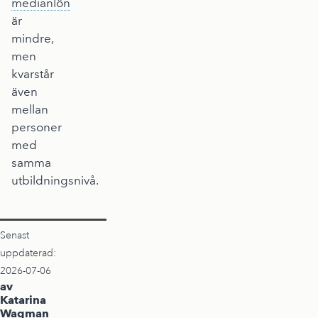
medianlön
är
mindre,
men
kvarstår
även
mellan
personer
med
samma
utbildningsnivå.
Senast
uppdaterad:
2026-07-06
av
Katarina
Wagman