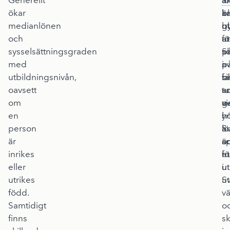
Generellt
S
lö
ä
ökar
k
ä
b
medianlönen
b
g
ut
och
a
ut
f
sysselsättningsgraden
p
s
Sk
med
a
i
p
utbildningsnivån,
fa
si
b
oavsett
s
tu
a
om
vi
g
a
en
i
h
yr
person
Sv
lö
a
är
s
ä
o
inrikes
h
f
et
eller
u
ut
i
utrikes
ut
Sv
född.
v
Samtidigt
o
finns
sk