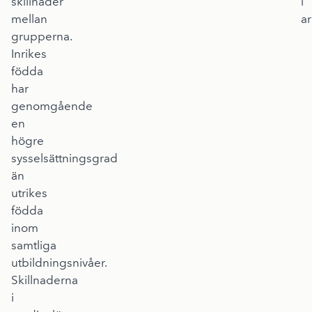
skillnader
i
mellan
ar
grupperna.
Inrikes
födda
har
genomgående
en
högre
sysselsättningsgrad
än
utrikes
födda
inom
samtliga
utbildningsnivåer.
Skillnaderna
i