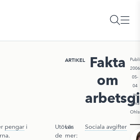
Fakta
Publ
ARTIKEL
2006
om
05-
04
arbetsgi
av
Alva
Ohls
er
pengar
i
Utöver
Läs
Sociala avgifter
rna.
de
mer: