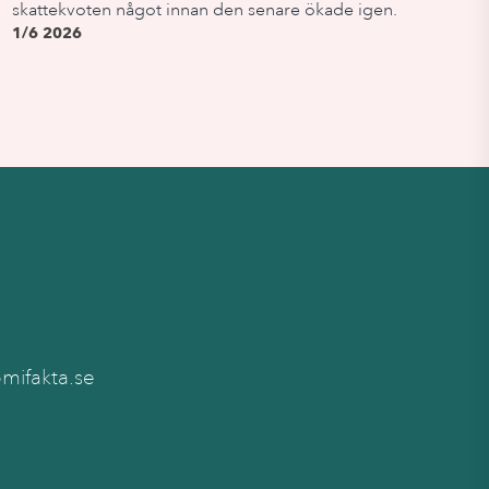
skattekvoten något innan den senare ökade igen.
1/6 2026
ifakta.se