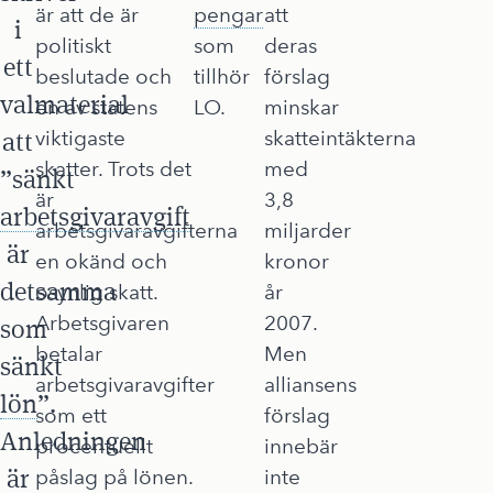
är att de är
pengar
att
i
politiskt
som
deras
ett
beslutade och
tillhör
förslag
valmaterial
en av statens
LO.
minskar
att
viktigaste
skatteintäkterna
skatter. Trots det
med
”sänkt
är
3,8
arbetsgivaravgift
arbetsgivaravgifterna
miljarder
är
en okänd och
kronor
detsamma
osynlig skatt.
år
Arbetsgivaren
2007.
som
betalar
Men
sänkt
arbetsgivaravgifter
alliansens
lön
”.
som ett
förslag
Anledningen
procentuellt
innebär
är
påslag på lönen.
inte