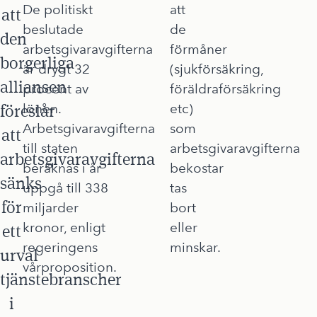
De politiskt
att
att
beslutade
de
den
arbetsgivaravgifterna
förmåner
borgerliga
är drygt 32
(sjukförsäkring,
alliansen
procent av
föräldraförsäkring
föreslår
lönen.
etc)
Arbetsgivaravgifterna
som
att
till staten
arbetsgivaravgifterna
arbetsgivaravgifterna
beräknas i år
bekostar
sänks
uppgå till 338
tas
för
miljarder
bort
kronor, enligt
eller
ett
regeringens
minskar.
urval
vårproposition.
tjänstebranscher
i