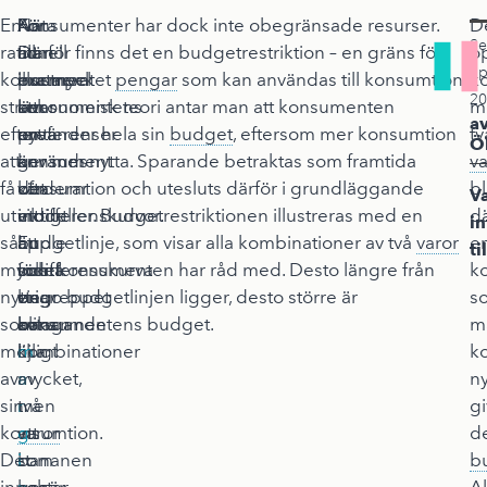
En
Anta
När
För
Konsumenter har dock inte obegränsade resurser.
D
Se
rationell
till
man
att
Därför finns det en budgetrestriktion – en gräns för
o
up
konsument
exempel
pratar
illustrera
hur mycket
pengar
som kan användas till konsumtion.
k
20
strävar
att
om
konsumentens
I ekonomisk teori antar man att konsumenten
m
a
efter
en
nytta
preferenser
använder hela sin
budget
, eftersom mer konsumtion
tv
Ö
att
konsument
är
används
ger mer nytta. Sparande betraktas som framtida
va
få
värderar
det
ofta
konsumtion och utesluts därför i grundläggande
bl
V
ut
ett
viktigt
indifferenskurvor.
modeller. Budgetrestriktionen illustreras med en
d
i
så
äpple
att
En
budgetlinje, som visar alla kombinationer av två
varor
e
ti
mycket
och
förstå
indifferenskurva
som konsumenten har råd med. Desto längre från
k
nytta
en
begreppet
visar
origo budgetlinjen ligger, desto större är
s
som
banan
avtagande
olika
konsumentens budget.
m
möjligt
lika
m
kombinationer
k
av
mycket,
a
av
ny
sin
men
r
två
gi
konsumtion.
att
g
varor
d
Det
bananen
i
som
b