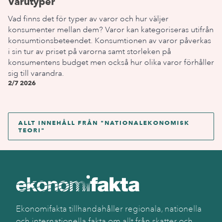
Varutyper
Vad finns det för typer av varor och hur väljer
konsumenter mellan dem? Varor kan kategoriseras utifrån
konsumtionsbeteendet. Konsumtionen av varor påverkas
i sin tur av priset på varorna samt storleken på
konsumentens budget men också hur olika varor förhåller
sig till varandra.
2/7 2026
ALLT INNEHÅLL FRÅN "
NATIONALEKONOMISK
TEORI
"
Ekonomifakta tillhandahåller regionala, nationella
och internationella fakta om allt från skatter och