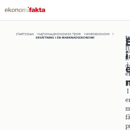
STARTSIDAN
NATIONALEKONOMISK TEORI
MIKROEKONOMI
Se
H
ERSÄTTNING I EN MARKNADSEKONOMI
up
f
i
20
e
07
i
02
e
m
I
e
m
f
p