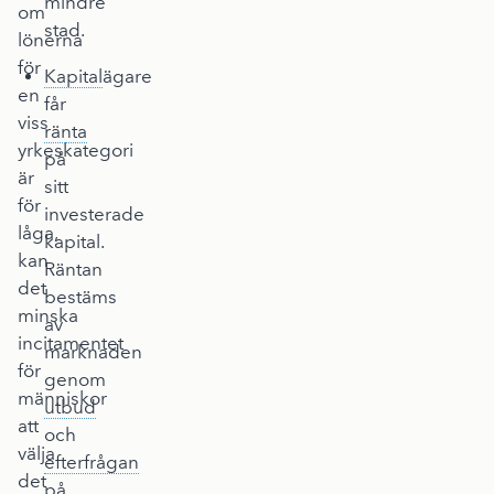
mindre
om
stad.
lönerna
för
Kapital
ägare
en
får
viss
ränta
yrkeskategori
på
är
sitt
för
investerade
låga,
kapital.
kan
Räntan
det
bestäms
minska
av
incitamentet
marknaden
för
genom
människor
utbud
att
och
välja
efterfrågan
det
på