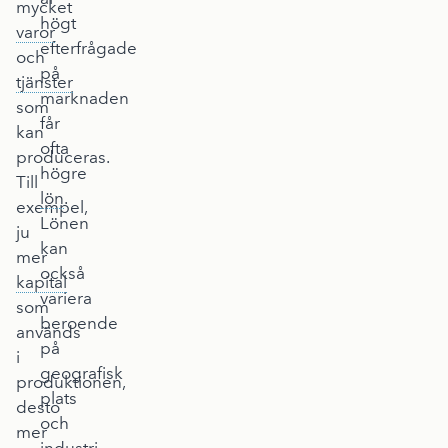
mycket
högt
varor
efterfrågade
och
på
tjänster
marknaden
som
får
kan
ofta
produceras.
högre
Till
lön
.
exempel,
Lönen
ju
kan
mer
också
kapital
variera
som
beroende
används
på
i
geografisk
produktionen,
plats
desto
och
mer