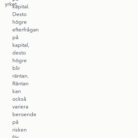
yrket.
kapital.
Desto
högre
efterfrågan
på
kapital,
desto
högre
blir
räntan.
Räntan
kan
också
variera
beroende
på
risken
för