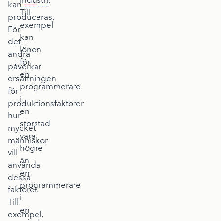
industri
.
kan
Till
produceras.
exempel
För
kan
det
lönen
andra
för
påverkar
en
ersättningen
programmerare
för
i
produktionsfaktorer
en
hur
storstad
mycket
vara
människor
högre
vill
än
använda
en
dessa
programmerare
faktorer.
i
Till
en
exempel,