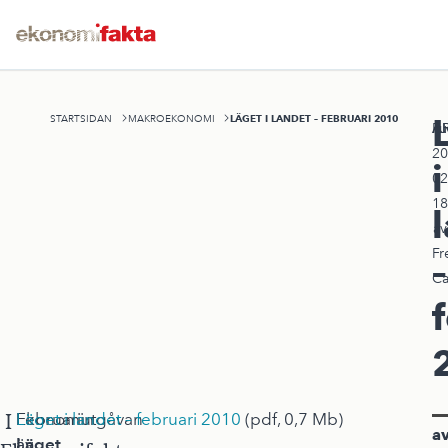
LÄGET I LANDET – FEBRUARI 2010
STARTSIDAN
MAKROEKONOMI
A
Pu
20
i
02
18
av
Fr
–
Ca
I
Ekonomin
I
Februariutgåvan
Läget i landet – februari 2010
(pdf, 0,7 Mb)
av
är
Läget
av