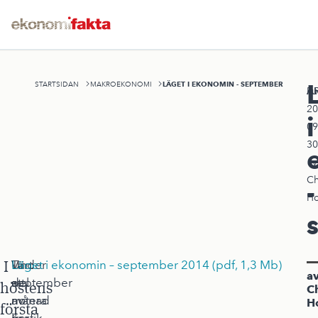
LÄGET I EKONOMIN - SEPTEMBER
STARTSIDAN
MAKROEKONOMI
A
Pu
20
i
09
30
av
Ch
-
Ho
I
Under
Värt
Ta
Läget i ekonomin – september 2014 (pdf, 1,3 Mb)
a
september
att
del
höstens
Ch
månad
notera
av
H
första