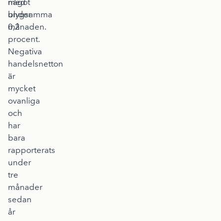
något
med
under
blygsamma
månaden.
0,2
procent.
Negativa
handelsnetton
är
mycket
ovanliga
och
har
bara
rapporterats
under
tre
månader
sedan
år