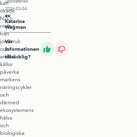
uppdaterad:
kan
2026-03-04
ökade
av
N2O-
Katarina
nivåer
Wagman
från
jordbruk
Var
och
informationen
andra
tillräcklig?
källor
påverka
markens
näringscykler
och
därmed
ekosystemens
hälsa
och
biologiska