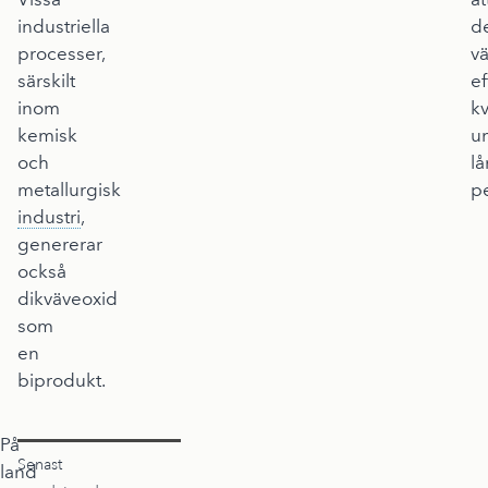
industriella
d
processer,
v
särskilt
ef
inom
kv
kemisk
u
och
l
metallurgisk
pe
industri
,
genererar
också
dikväveoxid
som
en
biprodukt.
På
Senast
land