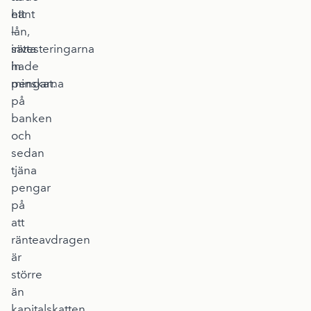
hänt
ett
–
lån,
investeringarna
sätta
hade
in
minskat.
pengarna
på
banken
och
sedan
tjäna
pengar
på
att
ränteavdragen
är
större
än
kapitalskatten.