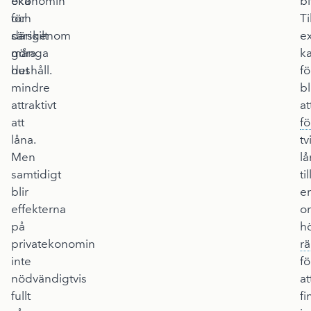
öka
ekonomin
bi
och
för
Ti
därigenom
särskilt
e
göra
många
k
det
hushåll.
fö
mindre
bl
attraktivt
at
att
fö
låna.
tv
Men
lå
samtidigt
til
blir
e
effekterna
o
på
h
privatekonomin
rä
inte
fö
nödvändigtvis
at
fullt
fi