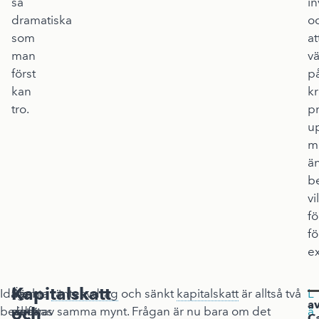
så
in
dramatiska
o
som
at
man
v
först
p
kan
k
tro.
p
u
m
ä
be
vi
fö
fö
ex
Kapitalskatt
Idag
Men
Även
Sänkta
ränteavdrag
och sänkt
kapitalskatt
är alltså två
L
av
och
beskattas
varför
det
sidor av samma mynt. Frågan är nu bara om det
ä
C