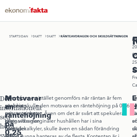
RÄNTEAVDRAGEN OCH SKULDSÄTTNINGEN
STARTSIDAN
SKATT
SKATT
A
Pu
20
02
25
av
Fr
Ca
Motsvarar
E
Den
Den
En
Om reformen istället genomförs när räntan är fem
D
E
en
d
snabba
sänkning
procent skulle den motsvara en räntehöjning på 0,36
ö
a
internationellt
prisstegringen
av
procentenheter. Även om det är svårt att spekulera
r
s
räntehöjning
sett
på
ränteavdragen
kring vilka marginaler hushållen har i sina
ef
s
på
höga
bostäder
från
boendekalkyler, skulle även en sådan förändring
sk
d
0,25
svenska
och
30
säkert kunna hanteras av de flesta. Kontentan är i
sk
ef