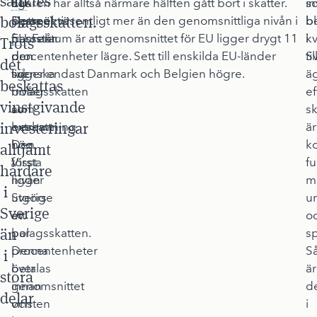
sänktes
når
EU
ägaren har alltså närmare hälften gått bort i skatter.
-
in
s
bolagsskatten.
ägaren
perspektiv
Detta är väsentligt mer än den genomsnittliga nivån i
b
bl
passerar
framstår
EU
. Faktum är att genomsnittet för EU ligger drygt 11
i
kv
Trots
den
den
procentenheter lägre. Sett till enskilda EU-länder
S
til
det
två
svenska
ligger endast Danmark och Belgien högre.
ä
beskattas
nivåer
bolagsskatten
ef
vinstgivande
av
som
sk
investeringar
beskattning.
extremt
är
Den
hög.
k
alltjämt
första
Visst
fu
hårdare
nivån
ligger
m
i
utgörs
Sverige
u
Sverige
av
ett
o
än
bolagsskatten.
par
s
Denna
procentenheter
S
i
betalas
över
är
stora
innan
genomsnittet
d
delar
vinsten
och
i