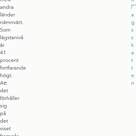
andra
l
länder
a
nämnvärt.
g
Som
s
lägstanivå
s
är
k
41
a
procent
t
fortfarande
t
högt.
e
Att
n
det
förhåller
sig
på
det
viset