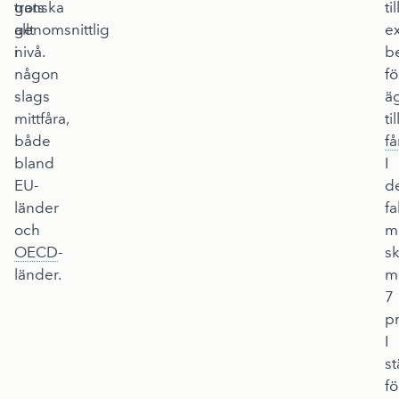
ganska
trots
til
genomsnittlig
allt
e
nivå.
i
b
någon
fö
slags
ä
mittfåra,
til
både
f
bland
I
EU-
d
länder
fa
och
m
OECD
-
sk
länder.
m
7
p
I
st
fö