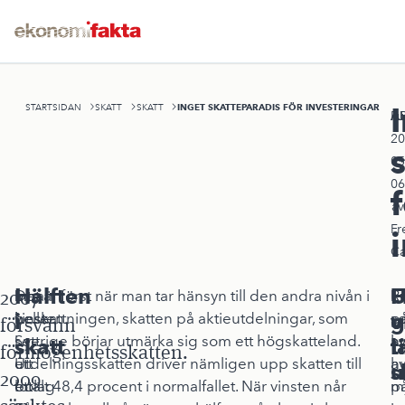
INGET SKATTEPARADIS FÖR INVESTERINGAR
STARTSIDAN
SKATT
SKATT
A
Pu
20
05
06
av
Fr
Ca
Hälften
F
U
2007
Innan
Inte
Det är först när man tar hänsyn till den andra nivån i
E
R
i
v
g
vinsten
heller
beskattningen, skatten på aktieutdelningar, som
p
s
försvann
i
sett
Sverige börjar utmärka sig som ett högskatteland.
h
a
skatt
ti
l
förmögenhetsskatten.
ett
ur
Utdelningsskatten driver nämligen upp skatten till
a
h
u
s
2009
bolag
ett
totalt 48,4 procent i normalfallet. När vinsten når
p
m