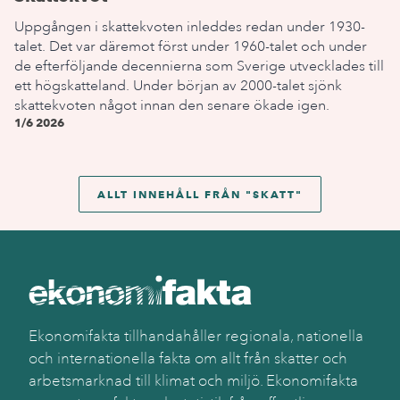
Uppgången i skattekvoten inleddes redan under 1930-
talet. Det var däremot först under 1960-talet och under
de efterföljande decennierna som Sverige utvecklades till
ett högskatteland. Under början av 2000-talet sjönk
skattekvoten något innan den senare ökade igen.
1/6 2026
ALLT INNEHÅLL FRÅN "
SKATT
"
Ekonomifakta tillhandahåller regionala, nationella
och internationella fakta om allt från skatter och
arbetsmarknad till klimat och miljö. Ekonomifakta