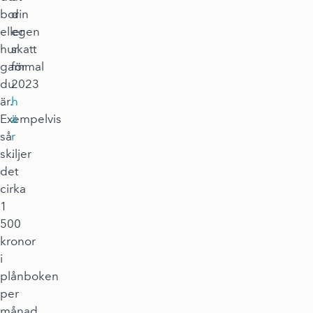
bor
din
eller
egen
hur
skatt
gammal
för
du
2023
är.
h
Exempelvis
ä
så
r
skiljer
.
det
cirka
1
500
kronor
i
plånboken
per
månad