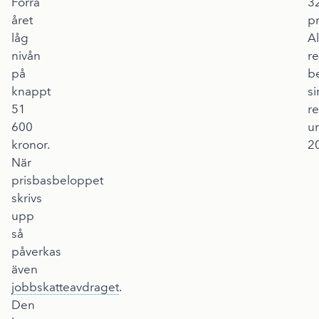
Förra
3
året
pr
låg
Al
nivån
r
på
be
knappt
si
51
re
600
u
kronor.
2
När
prisbasbeloppet
skrivs
upp
så
påverkas
även
jobbskatteavdraget
.
Den