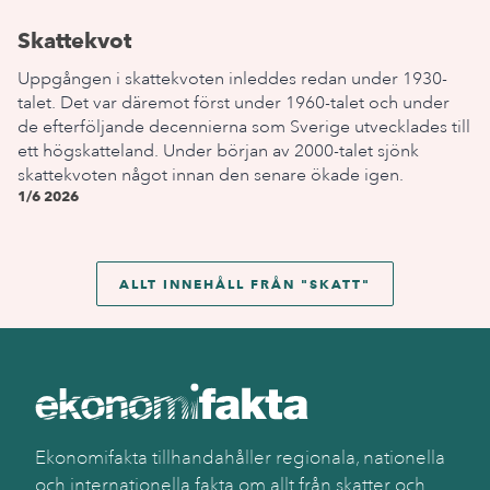
Skattekvot
Uppgången i skattekvoten inleddes redan under 1930-
talet. Det var däremot först under 1960-talet och under
de efterföljande decennierna som Sverige utvecklades till
ett högskatteland. Under början av 2000-talet sjönk
skattekvoten något innan den senare ökade igen.
1/6 2026
ALLT INNEHÅLL FRÅN "
SKATT
"
Ekonomifakta tillhandahåller regionala, nationella
och internationella fakta om allt från skatter och