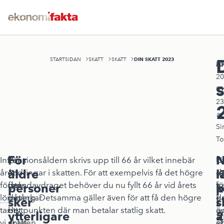
DIN SKATT 2023
STARTSIDAN
SKATT
SKATT
A
Pu
20
01
23
av
S
To
För
N
N
Inför
I
För
Pensionsåldern skrivs upp till 66 år vilket innebär
U
U
äldre
l
r
årets
år
en
ändringar i skatten. För att exempelvis få det högre
d
de
första
finns
del
grundavdraget behöver du nu fyllt 66 år vid årets
f
h
personer
k
p
lön
det
påverkar
ingång. Detsamma gäller även för att få den högre
h
d
sker
i
s
tar
ett
det
brytpunkten där man betalar statlig skatt.
ä
o
ytterligare
å
2
vi
antal
skatten
et
sk