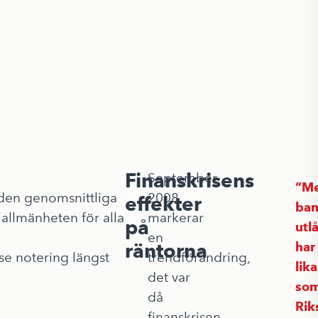
Finanskrisens
September
M
 den genomsnittliga
2008
effekter
ban
 allmänheten för alla
markerar
på
utl
en
räntorna
har 
se notering längst
trendförändring,
lik
det var
so
då
Rik
finanskrisen