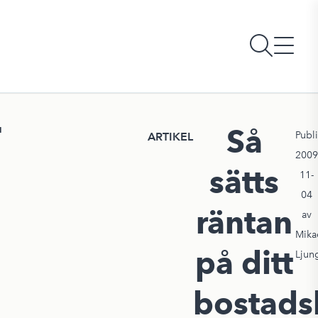
Så
N
Publ
ARTIKEL
2009
sätts
11-
04
räntan
av
Mika
på ditt
Ljun
bostads