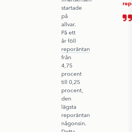
rep
startade
på
allvar.
På ett
år föll
reporäntan
från
4,75
procent
till 0,25
procent,
den
lägsta
reporäntan
någonsin.
Detta