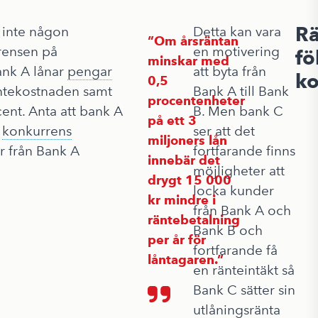
Rä
å inte någon
Detta kan vara
Om årsräntan
rrensen på
en motivering
fö
minskar med
ank A lånar
pengar
att byta från
ko
0,5
äntekostnaden samt
Bank A till Bank
procentenheter
ent. Anta att bank A
B. Men bank C
på ett 3
d
konkurrens
ser att det
miljoners lån
r från Bank A
fortfarande finns
innebär det
möjligheter att
drygt 15 000
locka kunder
kr mindre i
från Bank A och
räntebetalning
Bank B och
per år för
fortfarande få
låntagaren.
en ränteintäkt så
Bank C sätter sin
utlåningsränta