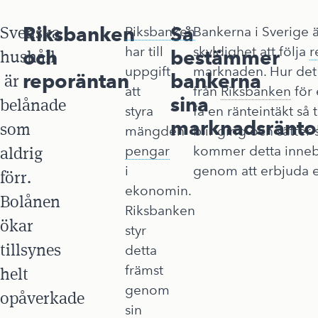
Svenska
Riksbanken
Så
Riksbanken
Bankerna i Sverige är
har till
skyldighet att följa
r
och
bestämmer
hushåll
uppgift
marknaden. Hur det 
reporäntan
bankerna
är
att
från
Riksbanken
för 
sina
belånade
styra
få en ränteintäkt så
marknadsränto
som
mängden
blir girig och sätter
aldrig
pengar
kommer detta innebä
i
genom att erbjuda en
förr.
ekonomin.
Bolånen
Riksbanken
ökar
styr
tillsynes
detta
främst
helt
genom
opåverkade
sin