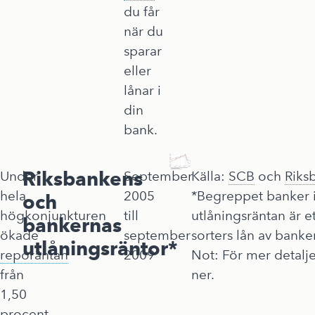
du får
när du
sparar
eller
lånar i
din
bank.
Riksbankens
Under
September
Källa:
SCB
och
Riks
hela
2005
*Begreppet banker i
och
högkonjunkturen
till
utlåningsräntan är e
bankernas
ökade
september
sorters lån av banker
utlåningsräntor*
reporäntan
2009
Not: För mer detalj
från
ner.
1,50
procent