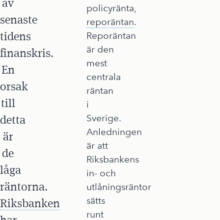
av
policyränta,
senaste
reporäntan
.
tidens
Reporäntan
är den
finanskris.
mest
En
centrala
orsak
räntan
till
i
detta
Sverige.
Anledningen
är
är att
de
Riksbankens
låga
in- och
räntorna.
utlåningsräntor
sätts
Riksbanken
runt
har