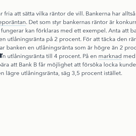
 fria att sätta vilka räntor de vill. Bankerna har allts
eporäntan
. Det som styr bankernas räntor är konku
fungerar kan förklaras med ett exempel. Anta att b
en utlåningsränta på 2 procent. För att täcka den r
 tar banken en utlåningsränta som är högre än 2 proc
r
 sin utlåningsränta till 4 procent. På en
marknad
me
ra att Bank B får möjlighet att försöka locka kunde
 lägre utlåningsränta, säg 3,5 procent istället.