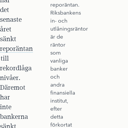
reporäntan.
det
Riksbankens
senaste
in- och
året
utlåningsräntor
är de
sänkt
räntor
reporäntan
som
till
vanliga
rekordlåga
banker
nivåer.
och
andra
Däremot
finansiella
har
institut,
inte
efter
bankerna
detta
förkortat
sänkt