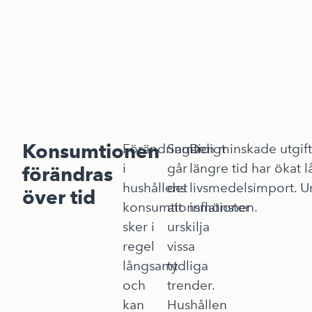
Konsumtionen
Förändringar
Samtidigt
Den minskade utgift
i
går
längre tid har ökat 
förändras
hushållens
det
livsmedelsimport. 
över tid
konsumtionsmönster
att
inflationen.
sker i
urskilja
regel
vissa
långsamt
tydliga
och
trender.
kan
Hushållen