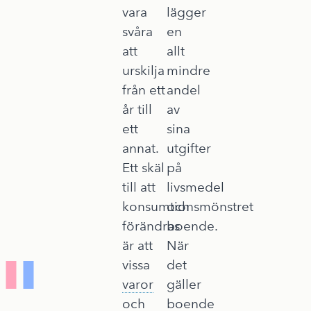
vara
lägger
svåra
en
att
allt
urskilja
mindre
från ett
andel
år till
av
ett
sina
annat.
utgifter
Ett skäl
på
till att
livsmedel
konsumtionsmönstret
och
förändras
boende.
är att
När
vissa
det
varor
gäller
och
boende