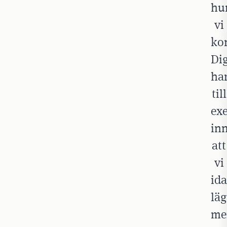
hu
vi
ko
Dig
ha
till
ex
in
att
vi
id
läg
me