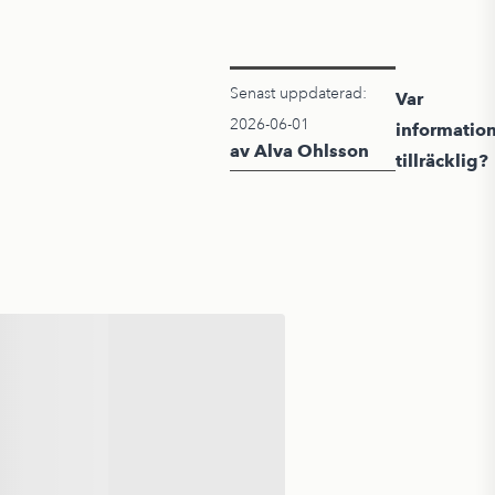
Senast uppdaterad:
Var
2026-06-01
informatio
av Alva Ohlsson
tillräcklig?