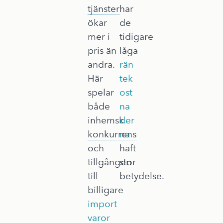
tjänster
har
ökar
de
mer i
tidigare
pris än
låga
andra.
rän
Här
tek
spelar
ost
både
na
inhemsk
der
konkurrens
na
och
haft
tillgången
stor
till
betydelse.
billigare
import
varor