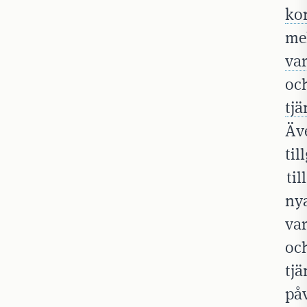
ko
me
va
oc
tjä
Äv
til
till
ny
va
oc
tjä
på