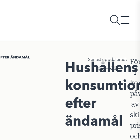
EFTER ÄNDAMÅL
Senast uppdaterad:
Fö
Hushållens
2026-06-01
i
konsumtio
ko
på
efter
av
ski
ändamål
pri
oc