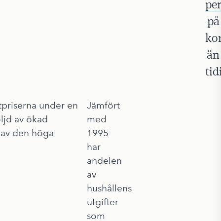
pe
på
ko
än
tid
tpriserna under en
Jämfört
öljd av ökad
med
 av den höga
1995
har
andelen
av
hushållens
utgifter
som