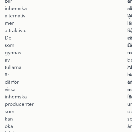
blir
e
är
inhemska
al
sä
alternativ
W
ty
mer
lä
i
attraktiva.
P
S
De
s
o
som
sä
Ö
gynnas
m
s
av
d
i
tullarna
in
Af
är
h
D
därför
di
är
vissa
m
e
inhemska
lä
fö
producenter
u
som
d
kan
s
öka
å