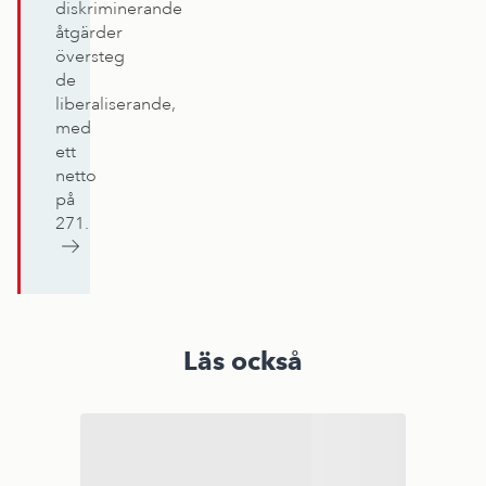
diskriminerande
har
åtgärder
ökat
översteg
i
de
liberaliserande,
antal
med
under
ett
senare
netto
år.
på
271.
Läs också