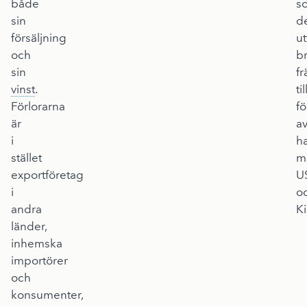
både
s
sin
d
försäljning
ut
och
b
sin
fr
vinst
.
til
Förlorarna
fö
är
a
i
h
stället
m
exportföretag
U
i
o
andra
Ki
länder,
inhemska
importörer
och
konsumenter,