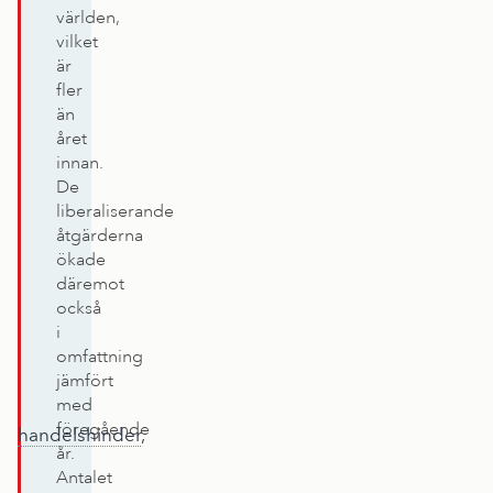
världen,
n
vilket
d
är
e
fler
l
än
n
året
blivit
innan.
friare.
De
liberaliserande
Vid
åtgärderna
sidan
ökade
av
däremot
tullar
också
finns
i
andra
omfattning
typer
jämfört
med
av
föregående
handelshinder
,
år.
och
Antalet
dessa