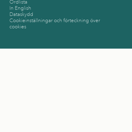
Ordlista
In English
Dataskydd
Cookieinställningar och förteckning över
cookies