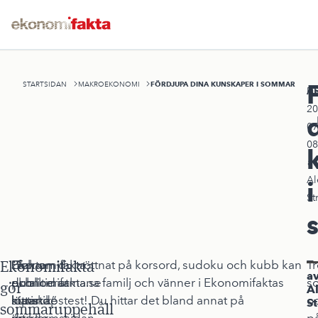
FÖRDJUPA DINA KUNSKAPER I SOMMAR
STARTSIDAN
MAKROEKONOMI
A
Pu
20
07
08
av
Al
i
St
Ekonomifakta
”Fakta
Ekonomifakta
På
Och om du tröttnat på korsord, sudoku och kubb kan
Tr
a
och
publicerar
ekonomifakta.se
du alltid utmana familj och vänner i Ekonomifaktas
s
gör
A
statistik”
löpande
hittar
kunskapstest! Du hittar det bland annat på
o
S
sommaruppehåll