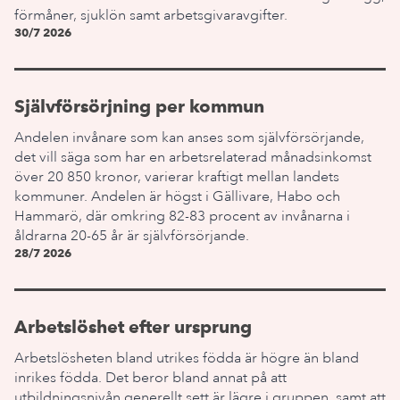
förmåner, sjuklön samt arbetsgivaravgifter.
30/7 2026
Självförsörjning per kommun
Andelen invånare som kan anses som självförsörjande,
det vill säga som har en arbetsrelaterad månadsinkomst
över 20 850 kronor, varierar kraftigt mellan landets
kommuner. Andelen är högst i Gällivare, Habo och
Hammarö, där omkring 82-83 procent av invånarna i
åldrarna 20-65 år är självförsörjande.
28/7 2026
Arbetslöshet efter ursprung
Arbetslösheten bland utrikes födda är högre än bland
inrikes födda. Det beror bland annat på att
utbildningsnivån generellt sett är lägre i gruppen, samt att