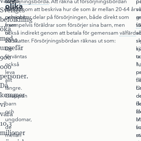
väntas
600
försörjningsbörda
. Att räkna ut försörjningsbördan
p
p
olika
Sveriges
000
handlar om att beskriva hur de som är mellan 20-64 år
s
vå
personer
och jobbar delar på försörjningen, både direkt som
a
g
befolkning
fram
exempelvis föräldrar som försörjer sina barn, men
fö
vä
öka
till
också indirekt genom att betala för gemensam
välfärd
al
s
med
2030.
via skatter. Försörjningsbördan räknas ut som:
si
s
ungefär
De
sj
k
900
förväntas
o
ta
också
1
h
000
leva
p
o
personer.
allt
till
fl
Då
längre.
O
b
kommer
Gruppen
d
o
vi
barn
d
fl
och
fö
äl
vara
ungdomar,
ut
M
10,3
de
s
fr
miljoner
mellan
m
st