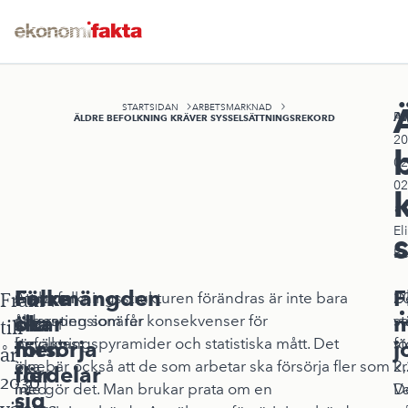
STARTSIDAN
ARBETSMARKNAD
A
Pu
ÄLDRE BEFOLKNING KRÄVER SYSSELSÄTTNINGSREKORD
20
02
02
av
El
Be
Folkmängden
Färre
F
Fram
Gruppen
Att befolkningsstrukturen förändras är inte bara
2
D
ökar
ska
m
ålderspensionärer
någonting som får konsekvenser för
va
st
till
förväntas
befolkningspyramider och statistiska mått. Det
f
st
men
försörja
j
år
öka
innebär också att de som arbetar ska försörja fler som
2,
kr
fördelar
fler
2030
med
inte gör det. Man brukar prata om en
Va
D
sig