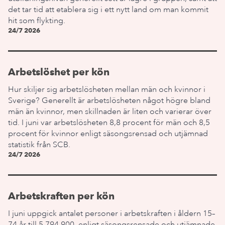
det tar tid att etablera sig i ett nytt land om man kommit
hit som flykting.
24/7 2026
Arbetslöshet per kön
Hur skiljer sig arbetslösheten mellan män och kvinnor i
Sverige? Generellt är arbetslösheten något högre bland
män än kvinnor, men skillnaden är liten och varierar över
tid. I juni var arbetslösheten 8,8 procent för män och 8,5
procent för kvinnor enligt säsongsrensad och utjämnad
statistik från SCB.
24/7 2026
Arbetskraften per kön
I juni uppgick antalet personer i arbetskraften i åldern 15–
74 år till 5 794 900, enligt säsongsrensade och utjämnade