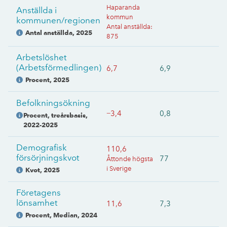
Haparanda
Anställda i
kommun
kommunen/regionen
Antal anställda
:
Antal anställda
,
2025
875
Arbetslöshet
(Arbetsförmedlingen)
6,7
6,9
Procent
,
2025
Befolkningsökning
−3,4
0,8
Procent, treårsbasis
,
2022-2025
Demografisk
110,6
försörjningskvot
77
Åttonde högsta
i Sverige
Kvot
,
2025
Företagens
lönsamhet
11,6
7,3
Procent, Median
,
2024