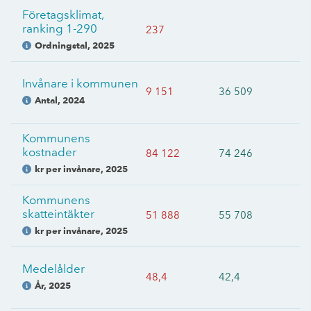
Företagsklimat,
ranking 1-290
237
Ordningstal
,
2025
Invånare i kommunen
9 151
36 509
Antal
,
2024
Kommunens
kostnader
84 122
74 246
kr per invånare
,
2025
Kommunens
skatteintäkter
51 888
55 708
kr per invånare
,
2025
Medelålder
48,4
42,4
År
,
2025