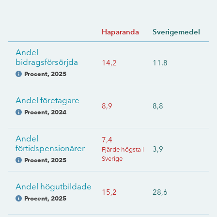
Haparanda
Sverigemedel
Andel
bidragsförsörjda
14,2
11,8
Procent
,
2025
Andel företagare
8,9
8,8
Procent
,
2024
Andel
7,4
förtidspensionärer
3,9
Fjärde högsta i
Sverige
Procent
,
2025
Andel högutbildade
15,2
28,6
Procent
,
2025