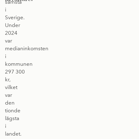
sämsta
i
Sverige.
Under
2024
var
medianinkomsten
i
kommunen
297 300
kr,
vilket
var
den
tionde
lägsta
i
landet.