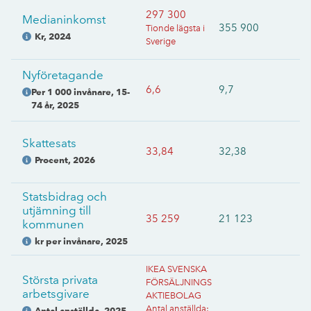
297 300
Medianinkomst
355 900
Tionde lägsta i
Kr
,
2024
Sverige
Nyföretagande
6,6
9,7
Per 1 000 invånare, 15-
74 år
,
2025
Skattesats
33,84
32,38
Procent
,
2026
Statsbidrag och
utjämning till
35 259
21 123
kommunen
kr per invånare
,
2025
IKEA SVENSKA
Största privata
FÖRSÄLJNINGS
arbetsgivare
AKTIEBOLAG
Antal anställda
:
Antal anställda
,
2025