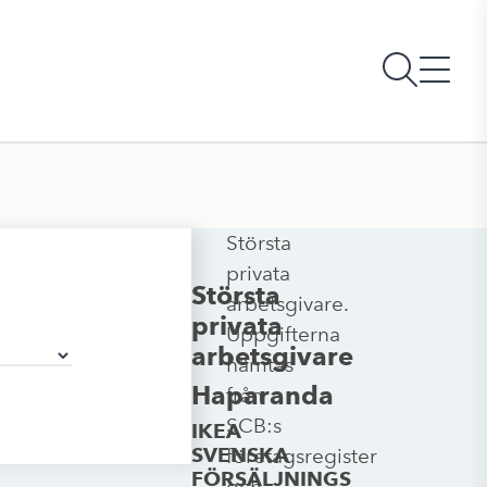
Största
privata
Största
arbetsgivare.
privata
Uppgifterna
arbetsgivare
hämtas
Haparanda
från
SCB:s
IKEA
SVENSKA
företagsregister
FÖRSÄLJNINGS
och