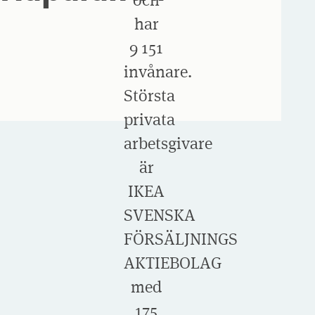
har
9 151
invånare.
Största
privata
arbetsgivare
är
IKEA
SVENSKA
FÖRSÄLJNINGS
AKTIEBOLAG
med
175