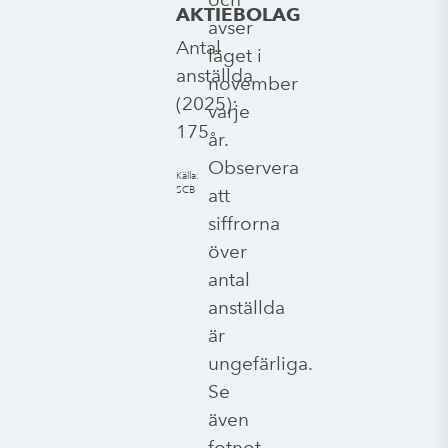
AKTIEBOLAG
avser
Antal
läget i
anställda
november
(
2025
):
varje
175
år.
Observera
Källa:
SCB
att
siffrorna
över
antal
anställda
är
ungefärliga.
Se
även
fotnot.