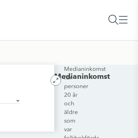
Medianinkomst
Medianinkomst
för
personer
20 år
och
äldre
som
var
folkbokförda