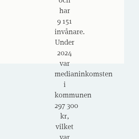
har
9 151
invånare.
Under
2024
var
medianinkomsten
i
kommunen
297 300
kr,
vilket
var