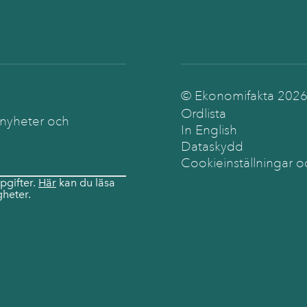
© Ekonomifakta
202
Ordlista
 nyheter och
In English
Dataskydd
Cookieinställningar o
pgifter.
Här
kan du läsa
heter.