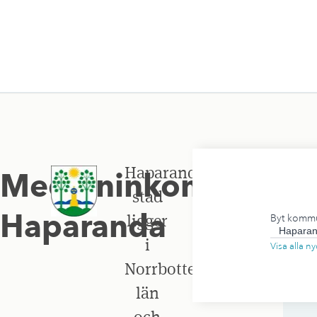
Haparanda
Medianinkomst
,
stad
Haparanda
ligger
Byt komm
i
Visa alla 
Norrbottens
län
och