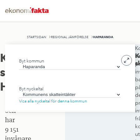
HAPARANDA
STARTSIDAN
REGIONAL JÄMFÖRELSE
K
Haparanda
Kommunens
K
sk
Byt kommun
stad
s
p
skatteintäkter
,
in
ligger
b
i
Haparanda
p
Byt nyckeltal
Norrbottens
d
län
Visa alla nyckeltal för denna kommun
pr
och
in
fr
har
k
9 151
ut
invånare.