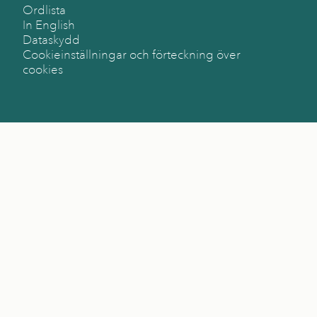
Ordlista
In English
Dataskydd
Cookieinställningar och förteckning över
cookies