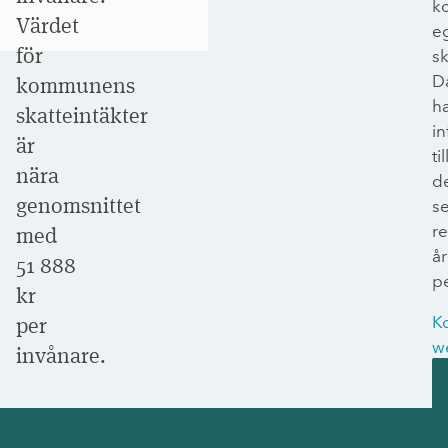
k
Värdet
e
för
sk
D
kommunens
h
skatteintäkter
in
är
til
nära
d
genomsnittet
s
r
med
år
51 888
p
kr
per
K
w
invånare.