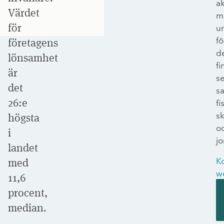
ak
Värdet
m
för
u
fö
företagens
d
lönsamhet
fi
är
s
det
s
26:e
fi
s
högsta
o
i
j
landet
med
K
w
11,6
procent,
median.