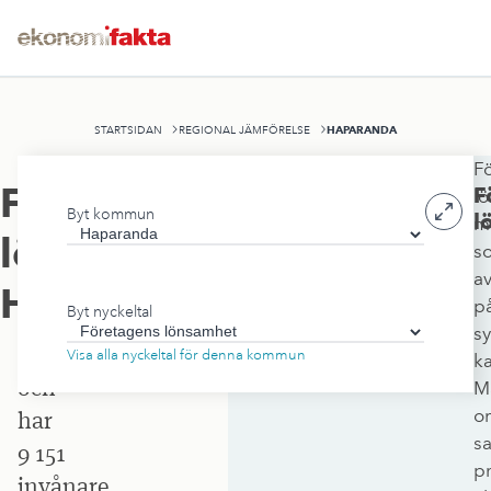
HAPARANDA
STARTSIDAN
REGIONAL JÄMFÖRELSE
F
Haparanda
Företagens
F
l
Byt kommun
stad
l
m
lönsamhet
,
s
ligger
a
i
Haparanda
p
Byt nyckeltal
Norrbottens
sy
län
Visa alla nyckeltal för denna kommun
ka
och
M
om
har
s
9 151
pr
invånare.