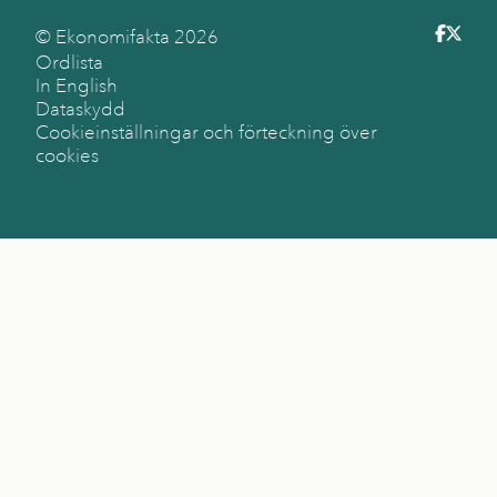
© Ekonomifakta
2026
Ordlista
In English
Dataskydd
Cookieinställningar och förteckning över
cookies