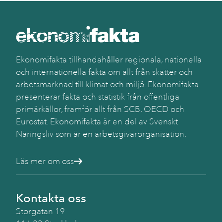
Käll
Du
&
Bra
sam
Ekonomifakta tillhandahåller regionala, nationella
eg
och internationella fakta om allt från skatter och
ber
arbetsmarknad till klimat och miljö. Ekonomifakta
presenterar fakta och statistik från offentliga
primärkällor, framför allt från SCB, OECD och
Eurostat. Ekonomifakta är en del av Svenskt
Näringsliv som är en arbetsgivarorganisation.
Läs mer om oss
Kontakta oss
Storgatan 19