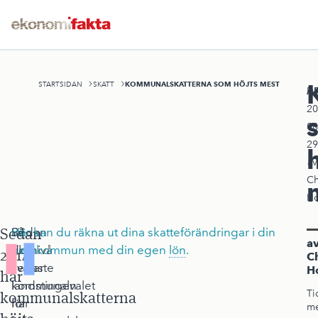
KOMMUNALSKATTERNA SOM HÖJTS MEST
STARTSIDAN
SKATT
A
Pu
20
08
29
av
Ch
Ho
Sedan
Sedan
På
Här kan du räkna ut dina skatteförändringar i din
a
det
riksnivå
hemkommun med din egen
lön
.
2014
Ch
senaste
svarar
H
har
kommunalvalet
landstingen
Ti
kommunalskatterna
har
för
me