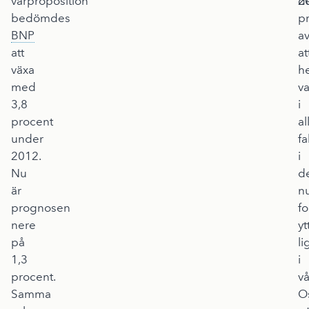
vårproposition
2
d
bedömdes
p
BNP
a
att
at
växa
h
med
va
3,8
i
procent
al
under
fa
2012.
i
Nu
d
är
n
prognosen
fo
nere
yt
på
li
1,3
i
procent.
v
Samma
O