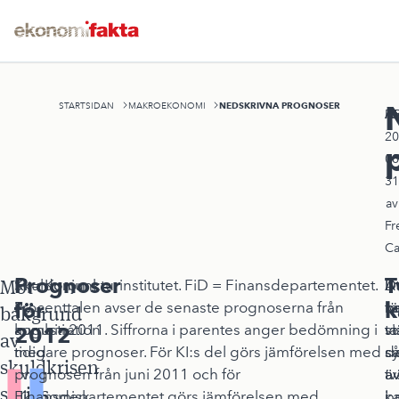
NEDSKRIVNA PROGNOSER
STARTSIDAN
MAKROEKONOMI
A
Pu
20
08
31
av
Fr
Ca
Prognoser
T
Mot
Skuldoron
KI = Konjunkturinstitutet. FiD = Finansdepartementet.
D
At
D
för
k
i
Procenttalen avser de senaste prognoserna från
f
b
k
bakgrund
kombination
augusti 2011. Siffrorna i parentes anger bedömning i
s
vi
ta
2012
av
med
tidigare prognoser. För KI:s del görs jämförelsen med
s
s
d
skuldkrisen
svag
prognosen från juni 2011 och för
ä
tv
a
skrivs
ekonomisk
Finansdepartementet görs jämförelsen med
i
ka
p