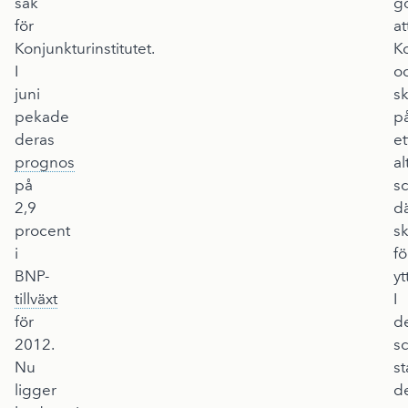
sak
g
för
at
Konjunkturinstitutet.
Ko
I
o
juni
sk
pekade
p
deras
et
prognos
al
på
s
2,9
d
procent
s
i
f
BNP-
yt
tillväxt
I
för
de
2012.
s
Nu
s
ligger
d