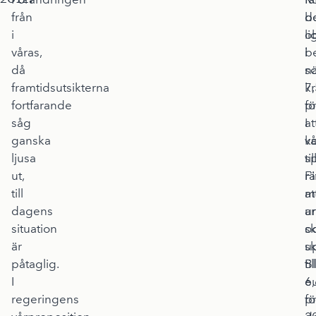
från
b
d
i
li
o
våras,
i
be
då
n
s
framtidsutsikterna
7,
kr
fortfarande
pr
fö
såg
I
at
ganska
vå
k
ljusa
s
til
ut,
F
rä
till
at
m
dagens
a
u
situation
sk
o
är
u
s
påtaglig.
til
B
I
6,
e
regeringens
p
fö