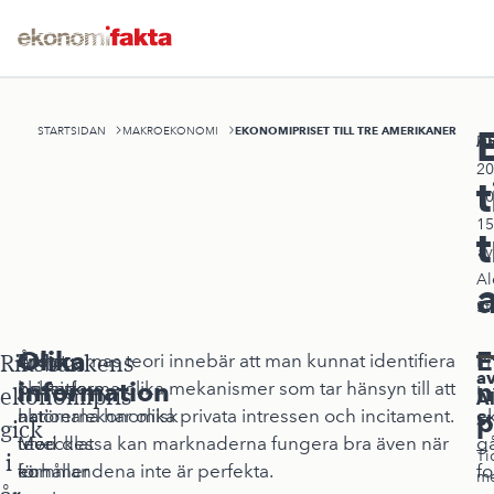
EKONOMIPRISET TILL TRE AMERIKANER
STARTSIDAN
MAKROEKONOMI
A
Pu
20
t
10
15
t
av
Al
St
Olika
E
Riksbankens
Årets
Enligt
Pristagarnas teori innebär att man kunnat identifiera
Pr
a
information
n
pristagare
klassisk
och utforma olika mekanismer som tar hänsyn till att
i
ekonomipris
A
har
nationalekonomisk
aktörerna har olika privata intressen och incitament.
e
p
S
gick
utvecklat
teori
Med dessa kan marknaderna fungera bra även när
g
Ti
i
en
kommer
förhållandena inte är perfekta.
fo
me