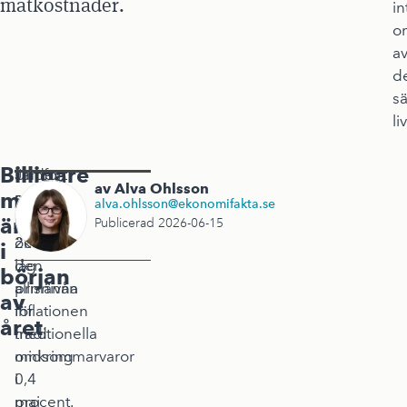
matkostnader.
in
o
a
d
s
l
Billigare
Jämfört
Under
av Alva Ohlsson
mat
med
samma
alva.ohlsson@ekonomifakta.se
januari
period
än
Publicerad 2026-06-15
2026
ökade
i
låg
den
början
prisnivån
allmänna
av
för
inflationen
året
traditionella
med
midsommarvaror
omkring
i
0,4
maj
procent.