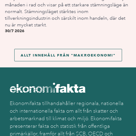
månaden i rad och visar på ett starkare stämningsläge än
normalt. Stämningsläget stärktes inom
tillverkningsindustrin och särskilt inom handeln, där det
nu är mycket starkt.
30/7 2026
ALLT INNEHÅLL FRÅN "
MAKROEKONOMI
"
Ekonomifakta tillhandahåller regionala, nationella
och internationella fakta om allt från skatter och
arbetsmarknad till klimat och miljö. Ekonomifakta
presenterar fakta och statistik från offentliga
primärkällor, framför allt från SCB, OECD och