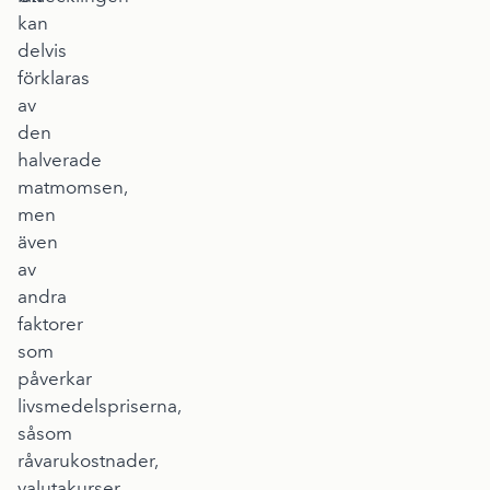
kan
delvis
förklaras
av
den
halverade
matmomsen,
men
även
av
andra
faktorer
som
påverkar
livsmedelspriserna,
såsom
råvarukostnader,
valutakurser