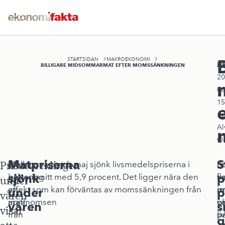
STARTSIDAN
MAKROEKONOMI
A
Pu
BILLIGARE MIDSOMMARMAT EFTER MOMSSÄNKNINGEN
20
06
15
av
Al
Oh
Matpriserna
S
Prisutvecklingen
En
Mellan mars och maj sjönk livsmedelspriserna i
P
F
S
sjönk
p
halvering
genomsnitt med 5,9 procent. Det ligger nära den
va
fl
h
under
av
effekt som kan förväntas av momssänkningen från
m
p
in
under
p
våren
matmomsen
april.
ol
va
pr
våren
s
visar
från
l
pr
p
g