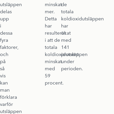
utsläppen
minskat
de
delas
mer.
totala
upp
Detta
koldioxidutsläppen
i
har
har
dessa
resulterat
ökat
fyra
i att de
med
faktorer,
totala
141
och
koldioxidutsläppen
procent
på
minskat
under
så
med
perioden.
vis
59
kan
procent.
man
förklara
varför
utsläppen