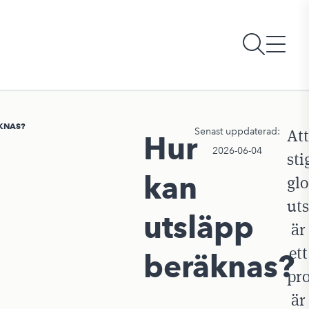
KNAS?
Senast uppdaterad:
Att
Hur
2026-06-04
st
kan
gl
ut
utsläpp
är
ett
beräknas?
pr
är