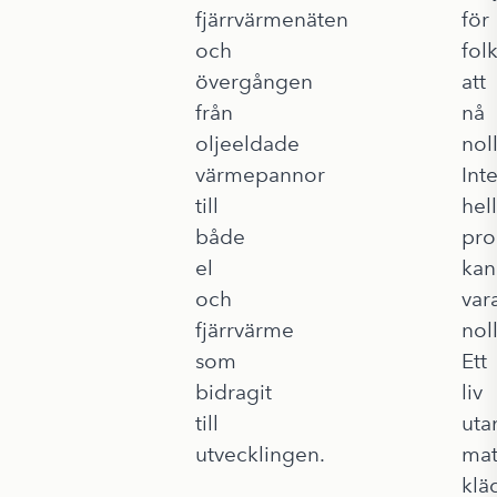
fjärrvärmenäten
för
och
fol
övergången
att
från
nå
oljeeldade
noll
värmepannor
Int
till
hel
både
pro
el
kan
och
var
fjärrvärme
noll
som
Ett
bidragit
liv
till
uta
utvecklingen.
mat
klä