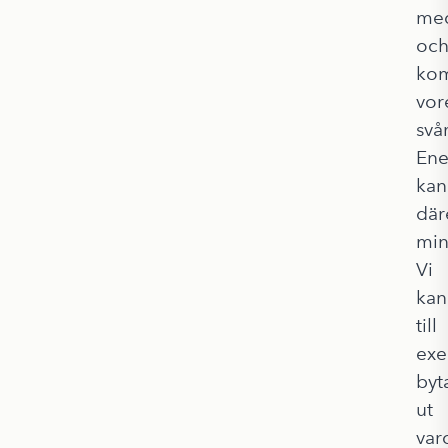
med
oc
kom
vor
svår
Ene
kan
dä
min
Vi
kan
till
ex
byt
ut
var