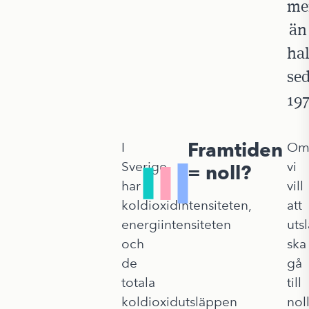
me
än
hal
se
197
Framtiden
I
O
Sverige
vi
= noll?
har
vill
koldioxidintensiteten,
att
energiintensiteten
uts
och
ska
de
gå
totala
till
koldioxidutsläppen
nol