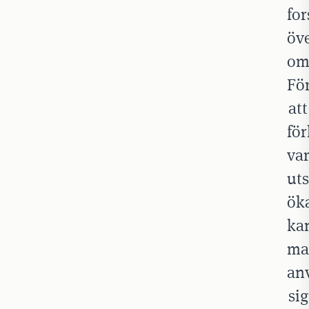
fo
öv
om
Fö
att
för
var
ut
ök
ka
ma
an
sig