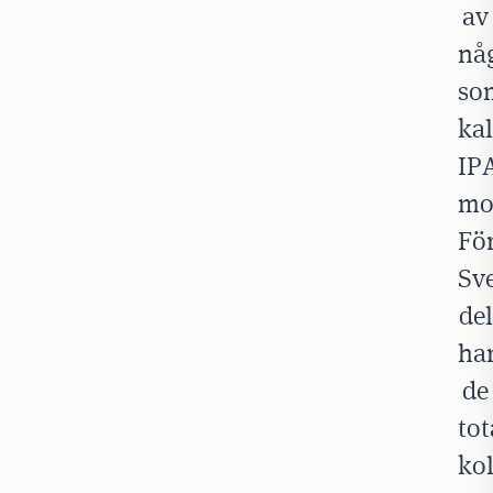
av
nå
so
kal
IP
mo
Fö
Sve
del
ha
de
tot
ko