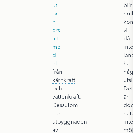
ut
blir
oc
nol
h
ko
ers
vi
att
då
me
int
d
län
el
ha
från
någ
kärnkraft
uts
och
Det
vattenkraft.
är
Dessutom
do
har
natu
utbyggnaden
int
av
möj