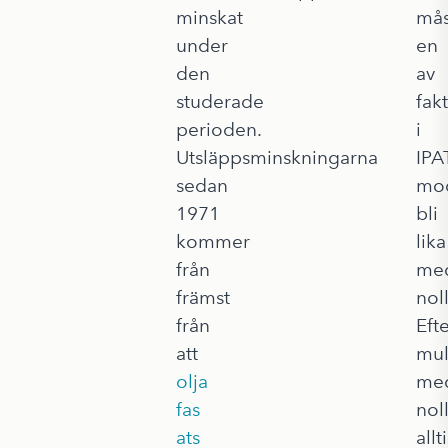
minskat
mås
under
en
den
av
studerade
fak
perioden.
i
Utsläppsminskningarna
IPA
sedan
mod
1971
bli
kommer
lika
från
me
främst
noll
från
Eft
att
mul
olja
me
fas
nol
ats
allt