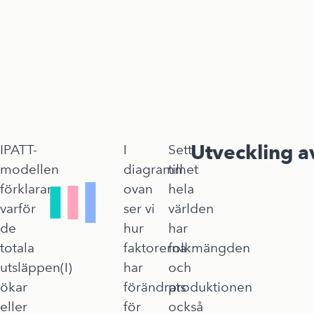
Utveckling a
IPATT-
I
Sett
modellen
diagrammet
till
förklarar
ovan
hela
varför
ser vi
världen
de
hur
har
totala
faktorerna
folkmängden
utsläppen(I)
har
och
ökar
förändrats
produktionen
eller
för
också