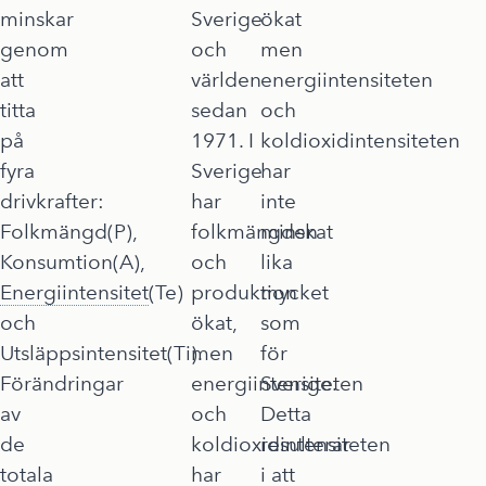
minskar
Sverige
ökat
genom
och
men
att
världen
energiintensiteten
titta
sedan
och
på
1971. I
koldioxidintensiteten
fyra
Sverige
har
drivkrafter:
har
inte
Folkmängd(P),
folkmängden
minskat
Konsumtion(A),
och
lika
Energiintensitet
(Te)
produktion
mycket
och
ökat,
som
Utsläppsintensitet(Ti).
men
för
Förändringar
energiintensiteten
Sverige.
av
och
Detta
de
koldioxidintensiteten
resulterar
totala
har
i att