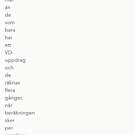
än
de
som
bara
har
ett
VD-
uppdrag
och
de
räknas
flera
gånger,
när
beräkningen
sker
per