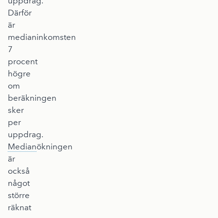
uppdrag.
Därför
är
medianinkomsten
7
procent
högre
om
beräkningen
sker
per
uppdrag.
Median
ökningen
är
också
något
större
räknat