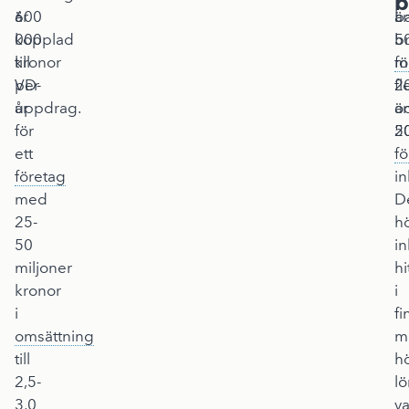
b
är
600
b
ä
kopplad
000
b
5
till
kronor
m
fö
VD-
per
fl
2
uppdrag.
år
ä
o
för
5
2
ett
fö
företag
in
med
D
25-
h
50
i
miljoner
hi
kronor
i
i
f
omsättning
m
till
h
2,5-
l
3,0
va