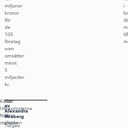
miljoner
i
kronor
b
för
d
de
m
105
ti
företag
m
som
omsätter
minst
5
miljarder
kr.
Källa:
Not:
av
UC
Inkomsterna
Alexandra
Not:
för
Stråberg
statistiken
dessa
Tidigare