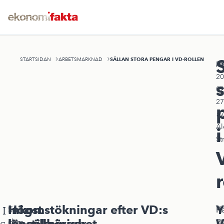
SÄLLAN STORA PENGAR I VD-ROLLEN
STARTSIDAN
ARBETSMARKNAD
A
Pu
20
02
27
av
Al
i
St
Högst
Inkomstökningar efter VD:s
Y
I
Så
För
Pr
Kä
löneökningar
länstillhörighet
V
ser
den
2
U