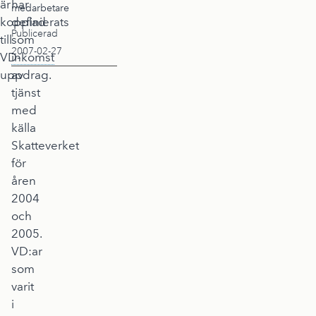
är
har
medarbetare
kopplad
definierats
Publicerad
till
som
2007-02-27
VD-
inkomst
uppdrag.
av
tjänst
med
källa
Skatteverket
för
åren
2004
och
2005.
VD:ar
som
varit
i