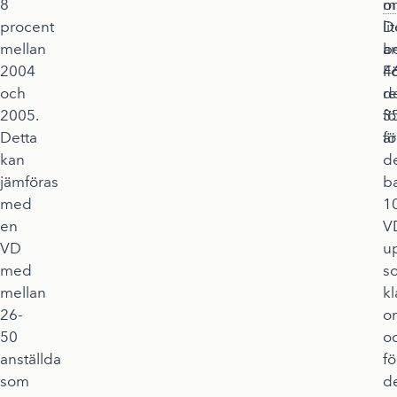
8
m
o
procent
li
D
mellan
a
b
2004
F
4
och
d
r
2005.
fö
3
Detta
är
fö
kan
d
jämföras
b
med
1
en
V
VD
u
med
s
mellan
k
26-
o
50
o
anställda
fö
som
d