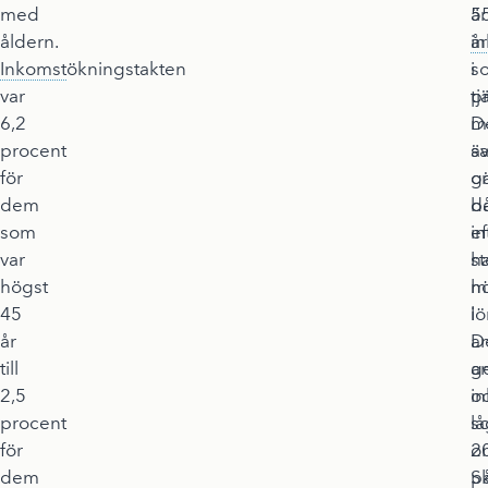
med
5
är
åldern.
år
i
Inkomst
ökningstakten
s
i
var
t
pr
6,2
m
D
procent
ä
s
för
o
gä
dem
d
b
som
in
ef
var
h
st
högst
h
m
45
l
i
år
D
an
till
g
an
2,5
i
o
procent
lå
s
för
2
om
dem
p
S