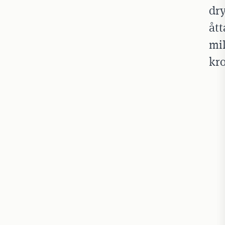
dr
ått
mil
kr