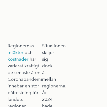
Regionernas
Situationen
intäkter
och
skiljer
kostnader
har
sig
varierat kraftigt
dock
de senaste åren.
åt
Coronapandemin
mellan
innebar en stor
regionerna.
påfrestning för
År
landets
2024
regioner.
hade