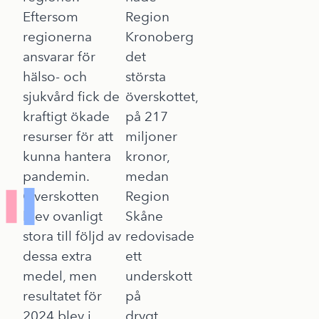
Eftersom
Region
regionerna
Kronoberg
ansvarar för
det
hälso- och
största
sjukvård fick de
överskottet,
kraftigt ökade
på 217
resurser för att
miljoner
kunna hantera
kronor,
pandemin.
medan
Överskotten
Region
blev ovanligt
Skåne
stora till följd av
redovisade
dessa extra
ett
medel, men
underskott
resultatet för
på
2024 blev i
drygt