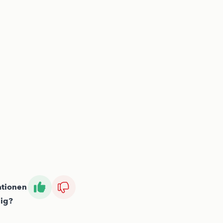
ationen
lig?