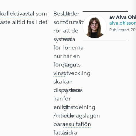
kollektivavtal
som
Beslut
Under
av Alva Oh
e alltid tas i det
som
förutsättning
alva.ohlsso
rör
att de
Publicerad 20
system
fasta
för
lönerna
hur
har en
företagets
jämn
vinst
utveckling
ska
kan
disponeras
system
kan
för
enligt
vinstdelning
Aktiebolagslagen
och
bara
resultatlön
fattas
bidra