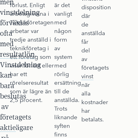
men
förlust. Enligt
är det
disposition
vinstdelning
arbetsgivarna i
vanligt
där
förväxlas
Teknikföretagen
med
de
arbetar var
någon
ofta
anställda
tredje anställd i
form
får
med
teknikföretag i
av
del
resultatlön
.
ett företag som
system
av
Vinstdelning
visar förlust eller
med
företagets
kan
har ett
rörlig
vinst
rörelseresultat
ersättning
bara
när
som är lägre än
till de
alla
beslutas
2,5 procent.
anställda.
kostnader
av
Trots
har
företagets
liknande
betalats.
syften
aktie
ägare
finns
på