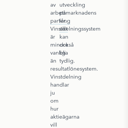
av
utveckling
arbetsmarknadens
på
parter
lång
.
Vinstdelningssystem
sikt
är
kan
mindre
också
vanliga
bli
än
tydlig.
resultatlönesystem.
Vinstdelning
handlar
ju
om
hur
aktieägarna
vill