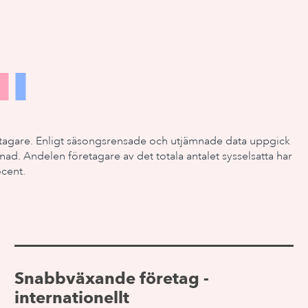
öretagare. Enligt säsongsrensade och utjämnade data uppgick
ånad. Andelen företagare av det totala antalet sysselsatta har
ocent.
Snabbväxande företag -
internationellt