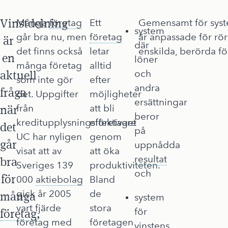
Vinstdelning
Många
företag
Ett
Gemensamt för syste
system
går bra nu, men
företag
är anpassade för rör
är
där
det finns också
letar
enskilda, berörda fö
en
löner
många företag
alltid
aktuell
och
som inte gör
efter
andra
fråga
det. Uppgifter
möjligheter
ersättningar
när
från
att bli
beror
kreditupplysningsföretaget
effektivare
det
på
UC har nyligen
genom
går
uppnådda
visat att av
att öka
resultat
bra
Sveriges 139
produktiviteten.
och
för
000
aktiebolag
Bland
gick år 2005
de
många
system
vart fjärde
stora
för
företag
,
företag med
företagen
vinstens