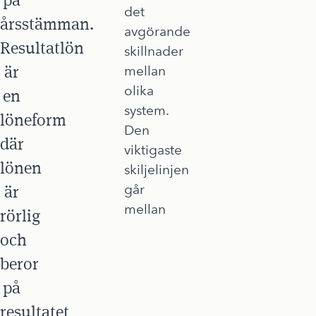
det
årsstämman.
avgörande
Resultatlön
skillnader
är
mellan
olika
en
system.
löneform
Den
där
viktigaste
lönen
skiljelinjen
är
går
mellan
rörlig
och
beror
på
resultatet