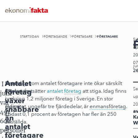
FÖRETAGARE
STARTSIDAN
FÖRETAGANDE
FÖRETAGARE
Se
up
20
07
ju
2
24
Antalet
I
Antalet
Samtidigt som antalet företagare inte ökar särskilt
Se
företag
företagare
mycket, fortsätter
antalet
företag
att stiga. Idag finns
juni
up
i
omkring 1,2 miljoner företag i Sverige. En stor
växer
var
20
åldern
majoritet, ungefär tre fjärdedelar, är
enmansföretag
.
snabbare
491
a
15-
Endast 0,1 procent av företagen har fler än 250
än
K
600
74
anställda.
W
antalet
personer
år
företagare
har
V