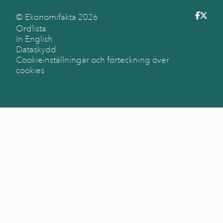
© Ekonomifakta
2026
Ordlista
In English
Dataskydd
Cookieinställningar och förteckning över
cookies