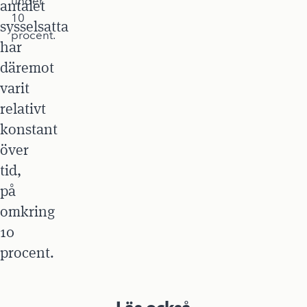
under
antalet
10
sysselsatta
procent.
har
däremot
varit
relativt
konstant
över
tid,
på
omkring
10
procent.