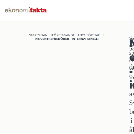
STARTSIDAN
FÖRETAGANDE
NYA FÖRETAG
Se
Å
NYA ENTREPRENÖRER - INTERNATIONELLT
up
2
20
v
07
d
-
03
9
p
a
S
b
i
å