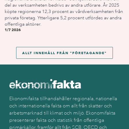
del av verksamheten bedrivs av andra utförare. År 2025
köpte regionerna 12,3 procent av vårdverksamheten från
privata företag. Ytterligare 5,2 procent utfördes av andra
offentliga aktörer.
1/7 2026
ALLT INNEHÅLL FRÅN "
FÖRETAGANDE
"
Ekonomifakta tillhandahåller regionala, nationella
och internationella fakta om allt från skatter och
arbetsmarknad till klimat och miljö. Ekonomifakta
presenterar fakta och statistik från offentliga
primärkällor, framför allt från SCB, OECD och