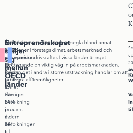
C
o
K
Entreprenörskapet
År
Andelen
Skillnaderna mellan länder spegla bland annat
Se
skiljer
2025
nya
variationer i företagsklimat, arbetsmarknad och
up
var
entreprenörer
ekonomiska drivkrafter. I vissa länder är eget
sig
20
det
är
företagande en viktig väg in på
arbetsmarknaden
,
mellan
a
9,6
högst
medan det i andra i större utsträckning handlar om att
OECD
K
procent
i
ta tillvara affärsmöligheter.
W
länder
av
Chile,
Sveriges
där
V
befolkning
29,4
i
i
procent
ti
åldern
av
18
befolkningen
till
i